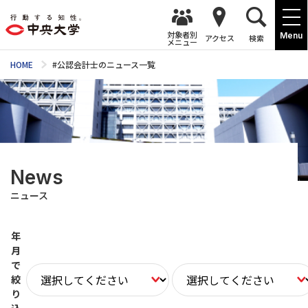
対象者別
Menu
アクセス
検索
メニュー
HOME
#公認会計士のニュース一覧
News
ニュース
年
月
で
絞
り