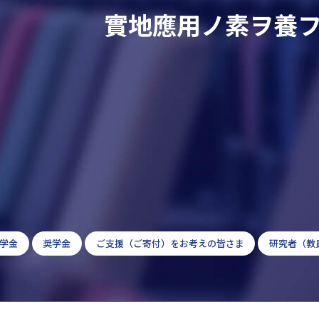
實地應用ノ素ヲ養
学金
奨学金
ご支援（ご寄付）をお考えの皆さま
研究者（教