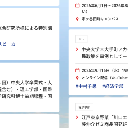
2026年6月1日～202
い）
市ヶ谷田町キャンパス
総合研究所様による特別講
TOP
スピーカー
中央大学×大手町アカ
民政策を事例としてー
2026年9月16日（水）19
オンライン配信（YouTub
４回）中央大学卒業式・大
#中村千尋
#経済学部
程含む）・理工学部・国際
学研究科博士前期課程・国
経済学部
江戸東京野菜「川口エ
藤伸介ゼミ商品開発班