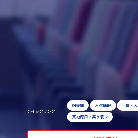
図書館
入試情報
学費・入
クイックリンク
實地應用ノ素ヲ養フ