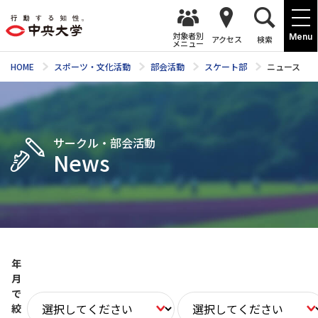
対象者別
Menu
アクセス
検索
メニュー
HOME
スポーツ・文化活動
部会活動
スケート部
ニュース
サークル・部会活動
News
年
月
で
絞