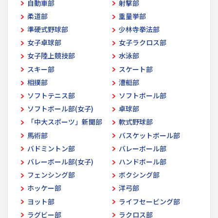
自動車部
射撃部
柔道部
重量挙部
準硬式野球部
少林寺拳法部
女子卓球部
女子ラクロス部
女子陸上競技部
水泳部
スキー部
スケート部
相撲部
漕艇部
ソフトテニス部
ソフトボール部
ソフトボール部(女子)
卓球部
「中大スポーツ」新聞部
軟式野球部
馬術部
バスケットボール部
バドミントン部
バレーボール部
バレーボール部(女子)
ハンドボール部
フェンシング部
ボクシング部
ホッケー部
洋弓部
ヨット部
ライフセービング部
ラグビー部
ラクロス部