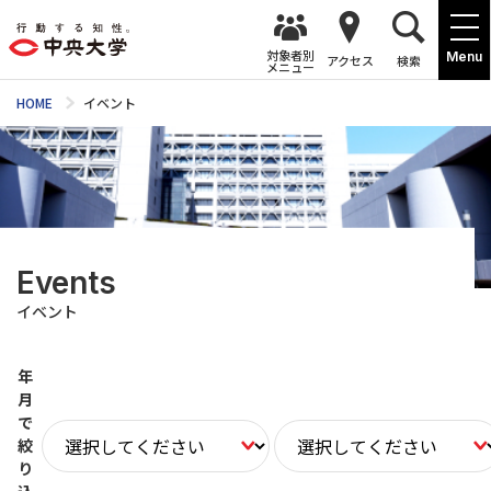
対象者別
Menu
アクセス
検索
メニュー
HOME
イベント
Events
イベント
年
月
で
絞
り