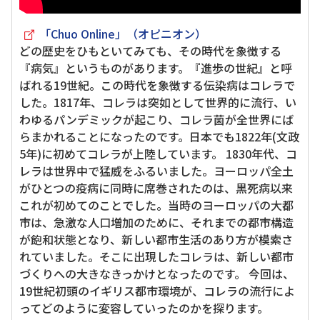
「Chuo Online」（オピニオン）
どの歴史をひもといてみても、その時代を象徴する
『病気』というものがあります。『進歩の世紀』と呼
ばれる19世紀。この時代を象徴する伝染病はコレラで
した。1817年、コレラは突如として世界的に流行、い
わゆるパンデミックが起こり、コレラ菌が全世界にば
らまかれることになったのです。日本でも1822年(文政
5年)に初めてコレラが上陸しています。 1830年代、コ
レラは世界中で猛威をふるいました。ヨーロッパ全土
がひとつの疫病に同時に席巻されたのは、黒死病以来
これが初めてのことでした。当時のヨーロッパの大都
市は、急激な人口増加のために、それまでの都市構造
が飽和状態となり、新しい都市生活のあり方が模索さ
れていました。そこに出現したコレラは、新しい都市
づくりへの大きなきっかけとなったのです。 今回は、
19世紀初頭のイギリス都市環境が、コレラの流行によ
ってどのように変容していったのかを探ります。