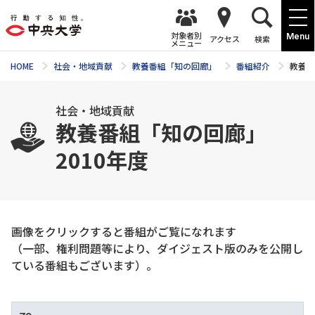
対象者別
Menu
アクセス
検索
メニュー
HOME
社会・地域貢献
教養番組「知の回廊」
番組紹介
教養番
社会・地域貢献
教養番組「知の回廊」
2010年度
画像をクリックすると番組がご覧になれます
（一部、権利問題等により、ダイジェスト版のみを公開し
ている番組もございます）。