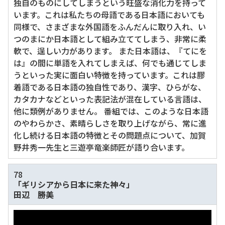
独自のものにしてしまうという旺盛な消化力を持って
います。これは私たちの母語である日本語においても
同様で、さまざまな外国語をふんだんに取り入れ、い
つのまにか日本語として組み立ててしまう、非常に柔
軟で、逞しい力があります。 また日本語は、『てにを
は』の間に単語を入れてしまえば、何でも通じてしま
うといった実に面白い特徴を持っています。これは膠
着語である日本語の独自性であり、漢字、ひらがな、
カタカナなどといった表記法が混在している言語は、
他に類例がありません。 番組では、このような日本語
のやわらかさ、素晴らしさを取り上げながら、常に進
化し続ける日本語の特徴とその問題点について、加賀
野井秀一先生と三遊亭竜楽師匠が語り合います。
78
「ギリシアから日本に来た神々」
田辺 勝美