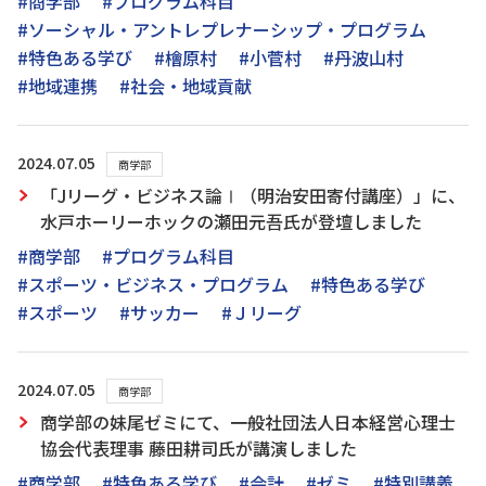
#商学部
#プログラム科目
#ソーシャル・アントレプレナーシップ・プログラム
#特色ある学び
#檜原村
#小菅村
#丹波山村
#地域連携
#社会・地域貢献
2024.07.05
商学部
「Jリーグ・ビジネス論Ⅰ（明治安田寄付講座）」に、
水戸ホーリーホックの瀬田元吾氏が登壇しました
#商学部
#プログラム科目
#スポーツ・ビジネス・プログラム
#特色ある学び
#スポーツ
#サッカー
#Ｊリーグ
2024.07.05
商学部
商学部の妹尾ゼミにて、一般社団法人日本経営心理士
協会代表理事 藤田耕司氏が講演しました
#商学部
#特色ある学び
#会計
#ゼミ
#特別講義