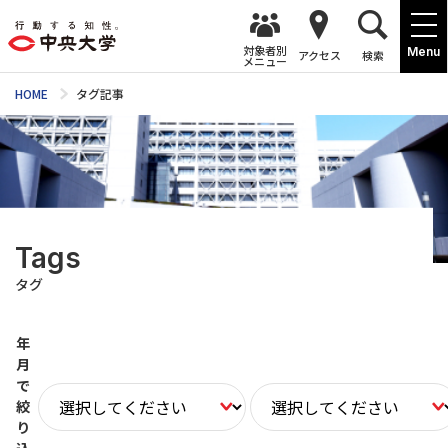
対象者別
Menu
アクセス
検索
メニュー
HOME
タグ記事
Tags
タグ
年
月
で
絞
り