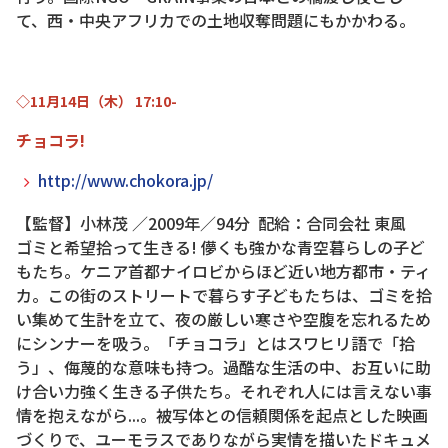
て、西・中央アフリカでの土地収奪問題にもかかわる。
◇11月14日（木） 17:10-
チョコラ!
http://www.chokora.jp/
【監督】小林茂 ／2009年／94分 配給：合同会社 東風
ゴミと希望拾って生きる! 儚くも強かな青空暮らしの子ど
もたち。ケニア首都ナイロビからほど近い地方都市・ティ
カ。この街のストリートで暮らす子どもたちは、ゴミを拾
い集めて生計を立て、夜の厳しい寒さや空腹を忘れるため
にシンナーを吸う。「チョコラ」とはスワヒリ語で「拾
う」、侮蔑的な意味も持つ。過酷な生活の中、お互いに助
け合い力強く生きる子供たち。それぞれ人には言えない事
情を抱えながら...。被写体との信頼関係を起点とした映画
づくりで、ユーモラスでありながら実情を描いたドキュメ