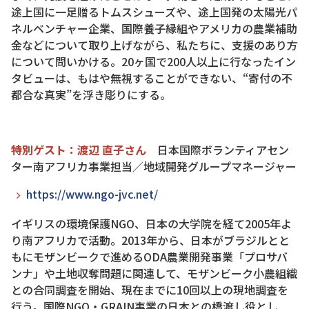
途上国に一足贈るトムスシューズや、途上国発の太陽光パ
ネルベンチャー企業、国際養子縁組やアメリカの農業補助
金などについて取り上げながら、私たちに、支援のあり方
について問いかける。20ヶ国で200人以上に行なったイン
タビューは、もはや無視することができない、“寄付の不
都合な真実”を浮き彫りにする。
特別ゲスト：渡辺 直子さん
日本国際ボランティアセン
ター南アフリカ事業担当／地域開発グループマネージャー
https://www.ngo-jvc.net/
イギリスの環境保護NGO、日本の大学院を経て2005年よ
り南アフリカで活動。2013年から、日本がブラジルとと
もにモザンビークで進めるODA農業開発事業「プロサバ
ンナ」や土地収奪問題に関連して、モザンビーク小農組織
との合同調査を開始、現在までに10回以上の現地調査を
行う。国際NGO・GRAIN事業の日本との橋渡し役とし