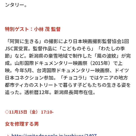
ンタリー。
特別ゲスト：小林 茂 監督
「阿賀に生きる」の撮影により日本映画撮影監督協会1回
JSC賞受賞。監督作品に「こどものそら」「わたしの季
節」など。新潟県の豪雪地域で制作した「風の波紋」が完
成。山形国際ドキュメンタリー映画祭（2015年）で上
映。今年5月、台湾国際ドキュメンタリー映画祭、ドイツ
日本コネクション参加。「チョコラ!」ではケニアの地方
都市ティカのストリートで暮らす子どもたちの生きる姿を
追った。透析暦12年。新潟県長岡市在住。
◇11月15日（金） 17:10-
女を修理する男
http://unitedpeople.jp/archives/2407