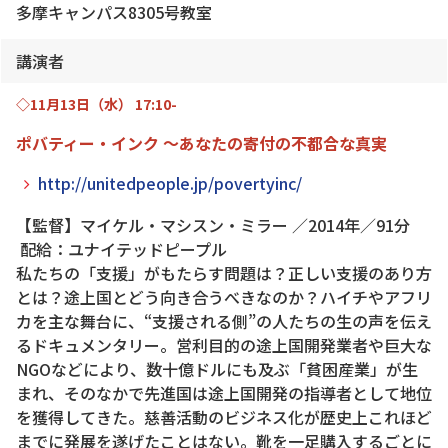
多摩キャンパス8305号教室
講演者
◇11月13日（水） 17:10-
ポバティー・インク ～あなたの寄付の不都合
な真実
http://unitedpeople.jp/povertyinc/
【監督】マイケル・マシスン・ミラー ／2014年／91分
配給：ユナイテッドピープル
私たちの「支援」がもたらす問題は？正しい支援のあり方
とは？途上国とどう向き合うべきなのか？ハイチやアフリ
カを主な舞台に、“支援される側”の人たちの生の声を伝え
るドキュメンタリー。営利目的の途上国開発業者や巨大な
NGOなどにより、数十億ドルにも及ぶ「貧困産業」が生
まれ、そのなかで先進国は途上国開発の指導者として地位
を獲得してきた。慈善活動のビジネス化が歴史上これほど
までに発展を遂げたことはない。靴を一足購入するごとに