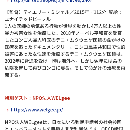
【監督】ティエリー・ミシェル／2015年／112分 配給：
ユナイテッドピープル
1人の医師の勇気ある行動が世界を動かし4万人以上の性
暴力被害女性を治療した。2018年ノーベル平和賞を受賞
したコンゴ人婦人科医のデニ・ムクウェゲ医師の命がけの
医療を追ったドキュメンタリー。コンゴ民主共和国で性的
被害にあった女性達を治療するデニ・ムクウェゲ医師は、
2012年に脅迫を受け一時は海外へ。しかし翌年には命の
危険を冒して再びコンゴに戻る。そして命がけの治療を再
開する。
特別ゲスト：NPO法人WELgee
https://www.welgee.jp/
NPO法人WELgeeは、日本にいる難民申請者の社会参画
とエンパワーメントを目指す非営利団体です。OECD諸国