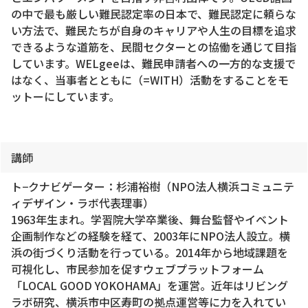
の中で最も厳しい難民認定率の日本で、難民認定に頼らな
い方法で、難民たちが自身のキャリアや人生の目標を追求
できるような道筋を、民間セクターとの協働を通じて目指
しています。WELgeeは、難民申請者への一方的な支援で
はなく、当事者とともに（=WITH）活動をすることをモ
ットーにしています。
講師
ト−クナビゲーター：杉浦裕樹（NPO法人横浜コミュニテ
ィデザイン・ラボ代表理事）
1963年生まれ。学習院大学卒業後、舞台監督やイベント
企画制作などの経験を経て、2003年にNPO法人設立。横
浜の街づくり活動を行っている。2014年から地域課題を
可視化し、市民参加を促すウェブプラットフォーム
「LOCAL GOOD YOKOHAMA」を運営。近年はリビング
ラボ研究、横浜市中区寿町の拠点運営等に力を入れてい