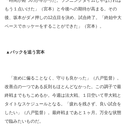
「時間が経つのが早かった。ランニングタイムじゃなければ
もう１点いけた」（宮本）と今後への期待が高まる。その
後、坂本がダメ押しの12点目を決め、試合終了。「終始中大
ペースでホッケーをすることができた」（宮本）。
▲パックを追う宮本
　「攻めに偏ることなく、守りも良かった」（八戸監督）。
改善点の一つである反則もほとんどなかった。この調子で最
終戦までもちこめるか。今週は法大戦、１日空いて早大戦と
タイトなスケジュールとなる。「疲れを残さず、良い試合を
したい」（八戸監督）。最終戦まであと１ヶ月。万全な状態
で臨みたいものだ。