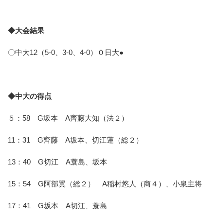
◆大会結果
〇中大12（5-0、3-0、4-0）０日大●
◆中大の得点
５：58　G坂本　A齊藤大知（法２）
11：31　G齊藤　A坂本、切江蓮（総２）　
13：40　G切江　A蓑島、坂本
15：54　G阿部翼（総２）　A稲村悠人（商４）、小泉主将
17：41　G坂本　A切江、蓑島