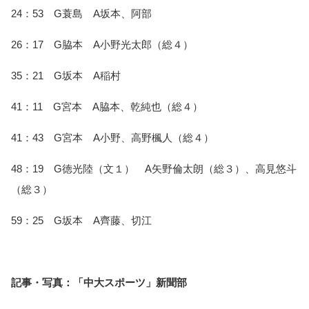
24：53　G蓑島　A坂本、阿部
26：17　G脇本　A小野光太郎（総４）
35：21　G坂本　A稲村
41：11　G宮本　A脇本、乾純也（総４）
41：43　G宮本　A小野、高野楓人（総４）
48：19　G徳光陸（文１）　A矢野倫太朗（総３）、高見悠斗
（総３）
59：25　G坂本　A齊藤、切江
記事・写真：「中大スポーツ」新聞部