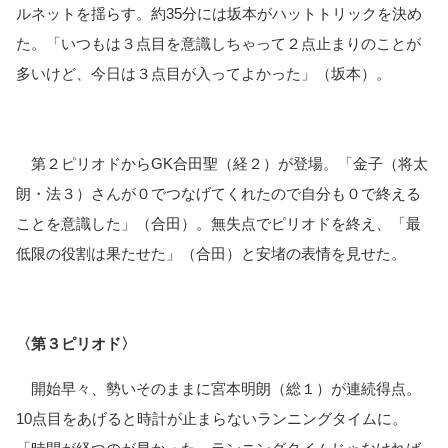
ルネットを揺らす。約35分には坂本がハットトリックを決め
た。「いつもは３点目を意識しちゃって２点止まりのことが
多いけど、今日は３点目が入ってよかった」（坂本）。
　第２ピリオドからGK合田聖（経２）が登場。「金子（将太
朗・法３）さんが０でつなげてくれたので自分も０で終える
ことを意識した」（合田）。無失点でピリオドを終え、「最
低限の役割は果たせた」（合田）と安堵の表情を見せた。
〈第３ピリオド〉
　開始早々、勢いそのままに宮本明朗（総１）が連続得点。
10点目をあげると時計が止まらないランニングタイムに。