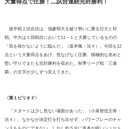
大量得点で圧勝！二試合連続完封勝利！
　後半戦２試合目は、強豪明大を破り勢いに乗る日大と対
戦。中大は１回戦目において11－１と大勝しているものの
「気を抜かないように臨んだ」（坂本颯・法４）。今回も12
点という大量得点をあげ、危なげなく圧勝。積極的な攻めと
堅い守りでまたも完封勝利を収めた。秋季リーグ戦「三連
覇」の文字が少しずつ見えてきた。
〈第１ピリオド〉
　「スタートは少し危ない場面があった」（小泉智也主将・
法４）。なかなか決定打を打ち出せず、パワープレーのチャ
ンスもものにできない。しかし約５分に坂本が鋭いシュート