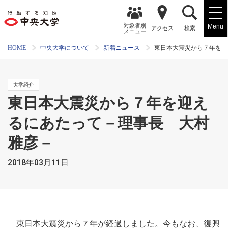
対象者別
Menu
アクセス
検索
メニュー
HOME
中央大学について
新着ニュース
東日本大震災から７年を迎
大学紹介
東日本大震災から７年を迎え
るにあたって－理事長 大村
雅彦－
2018年03月11日
東日本大震災から７年が経過しました。今もなお、復興