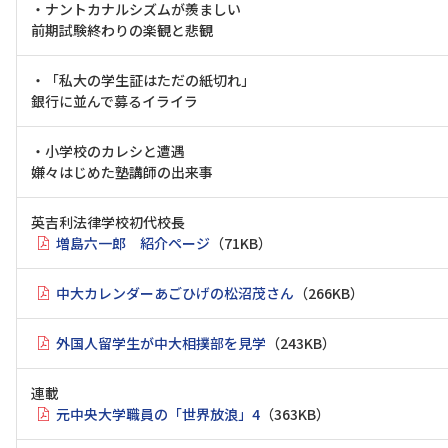
・ナントカナルシズムが羨ましい
前期試験終わりの楽観と悲観
・「私大の学生証はただの紙切れ」
銀行に並んで募るイライラ
・小学校のカレシと遭遇
嫌々はじめた塾講師の出来事
英吉利法律学校初代校長
増島六一郎 紹介ページ
（71KB）
中大カレンダーあごひげの松沼茂さん
（266KB）
外国人留学生が中大相撲部を見学
（243KB）
連載
元中央大学職員の「世界放浪」4
（363KB）