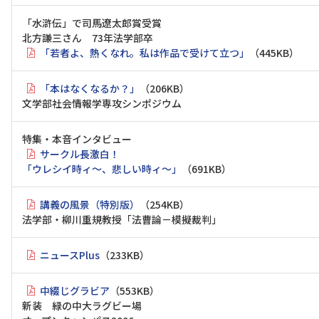
「水滸伝」で司馬遼太郎賞受賞
北方謙三さん 73年法学部卒
「若者よ、熱くなれ。私は作品で受けて立つ」
（445KB）
「本はなくなるか？」
（206KB）
文学部社会情報学専攻シンポジウム
特集・本音インタビュー
サークル長激白！
「ウレシイ時ィ～、悲しい時ィ～」
（691KB）
講義の風景（特別版）
（254KB）
法学部・柳川重規教授「法曹論－模擬裁判」
ニュースPlus
（233KB）
中綴じグラビア
（553KB）
新装 緑の中大ラグビー場