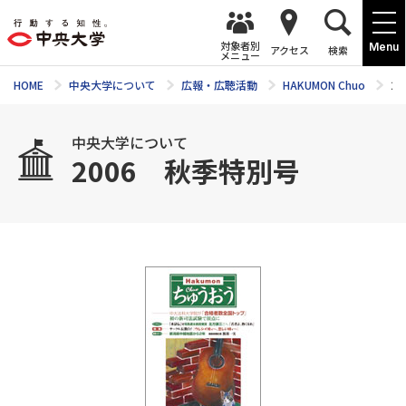
対象者別
Menu
アクセス
検索
メニュー
HOME
中央大学について
広報・広聴活動
HAKUMON Chuo
2
中央大学について
2006 秋季特別号