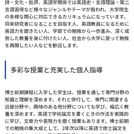
詩・文化・批評、英語学関係では英語史・言語理論・第二
言語習得など様々なジャンルやテーマが扱われ、大学院生
の多様な関心に対応できるカリキュラムになっています。
将来研究者になることを目指す人、英語教員になるために
英語力を磨きたい人、学部での勉強から一歩進み、深く成
熟した教養を身に付けたい人、社会から大学に戻って勉強
を再開したい人などを歓迎します。
多彩な授業と充実した個人指導
博士前期課程に入学した学生は、授業を通して専門分野の
知識と理解を深めます。それと併行して、専門に関連する
近接分野や、興味のある他分野についても学び、幅広く教
養を深めます。英語で学術論文を書くときの作法を実践的
に学び、文章力や表現力を磨く授業もあります。博士前期
での勉強の集大成として、2年次以降に英語で修士論文を