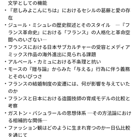
文学としての機能
『悲しみよこんにちは』におけるセシルの葛藤と愛の存
在
ジュール・ミシュレの歴史叙述とそのスタイル ―『フ
ランス革命史』における「フランス」の人格化と革命空
間へのいざない―
フランスにおける日本サブカルチャーの受容とメディア
ミックス作品の海外進出に見られる課題
アルベール・カミュにおける不条理と抗い
モースの『贈与論』からみた「与える」行為に伴う義務
とそのいびつさ
フランスの結婚制度の変遷には、何が影響を与えていた
のか
フランスと日本における造園技師の育成モデルの比較と
考察
ガストン・バシュラールの思想体系 ─その方法論におけ
る相補的な関係─
ファッション観はどのように生まれ育つのかー日仏比較
を通じて