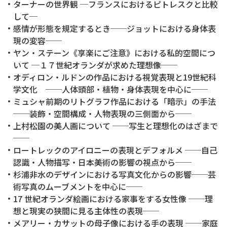
ターナーの世界観 ─フランスにおけるピトレスクと比較
して─
感情が形態を規定するとき──ジョットにおける身体表
現の変容──
ヤン・ステーン《享楽にご注意》における私的空間につ
いて ─１７世紀オランダが求めた理想像──
オディロン・ルドンの作品における視覚表現と19世紀科
学文化 ──人体頭部・植物・身体表現を中心に──
ミュシャ前期のリトグラフ作品における「暗示」の手法
──装飾・空間構成・人物表現の三側面から──
上村松園の美人画について ──写生と理想化のはざまで
──
ロートレックのアイロニーの表現とデフォルメ ──自己
認識・人物描写・日本美術の影響の視点から──
杉浦非水のデザインにおける写真文化からの影響──芸
術写真のムーブメントを中心に──
17 世紀オランダ絵画における家事をする女性像 ──理
想と現実の狭間に見る主体性の表現──
メアリー・カサットの母子像における手の表現 ──家庭