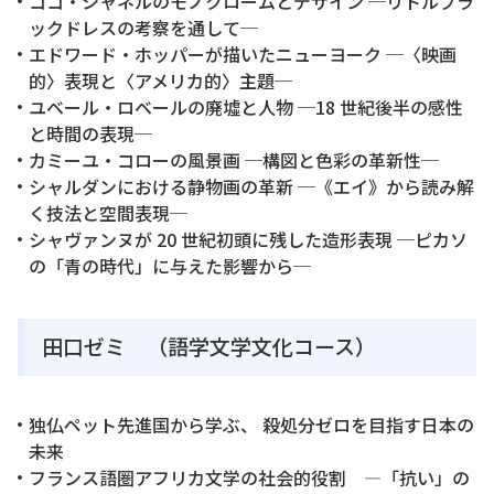
ココ・シャネルのモノクロームとデザイン ─リトルブラ
ックドレスの考察を通して─
エドワード・ホッパーが描いたニューヨーク ─〈映画
的〉表現と〈アメリカ的〉主題─
ユベール・ロベールの廃墟と人物 ─18 世紀後半の感性
と時間の表現─
カミーユ・コローの風景画 ─構図と色彩の革新性─
シャルダンにおける静物画の革新 ─《エイ》から読み解
く技法と空間表現─
シャヴァンヌが 20 世紀初頭に残した造形表現 ─ピカソ
の「青の時代」に与えた影響から─
田口ゼミ （語学文学文化コース）
独仏ペット先進国から学ぶ、 殺処分ゼロを目指す日本の
未来
フランス語圏アフリカ文学の社会的役割 ―「抗い」の