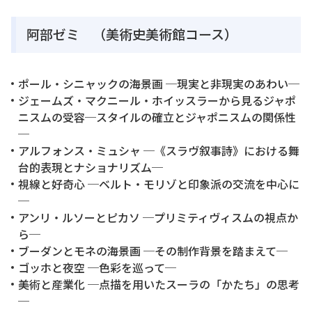
阿部ゼミ （美術史美術館コース）
ポール・シニャックの海景画 ─現実と非現実のあわい─
ジェームズ・マクニール・ホイッスラーから見るジャポ
ニスムの受容─スタイルの確立とジャポニスムの関係性
─
アルフォンス・ミュシャ ─《スラヴ叙事詩》における舞
台的表現とナショナリズム─
視線と好奇心 ─ベルト・モリゾと印象派の交流を中心に
─
アンリ・ルソーとピカソ ─プリミティヴィスムの視点か
ら─
ブーダンとモネの海景画 ─その制作背景を踏まえて─
ゴッホと夜空 ─色彩を巡って─
美術と産業化 ─点描を用いたスーラの「かたち」の思考
─