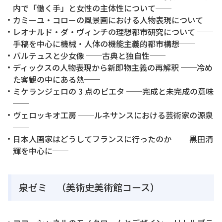
内で「働く手」と女性の主体性について──
カミーユ・コローの風景画における人物表現について
レオナルド・ダ・ヴィンチの理想都市研究について ──
手稿を中心に機械・人体の機能主義的都市構想──
バルテュスと少女像 ──古典と独自性──
ディックスの人物表現から新即物主義の再解釈 ──冷め
た客観の中にある熱──
ミケランジェロの 3 点のピエタ ──完成と未完成の意味
──
ヴェロッキオ工房 ──ルネサンスにおける芸術家の源泉
──
日本人画家はどうしてフランスに行ったのか ──黒田清
輝を中心に──
泉ゼミ （美術史美術館コース）