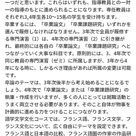
一つだと思います。これらはいずれも、指導教員との一対
一の指導のもとに進められることになります。専任教員は
それぞれ3,4年生各10～15名の学生を受け持ちます。
卒業するには、「卒業論文」「卒業課題研究」いずれかを
選んで履修しなければなりません。3年次で全員が履修す
る専門演習（1）は、4年次の専門演習（2）に引き継が
れ、最終的には各自の「卒業論文」「卒業課題研究」へと
つながっていく大事な科目です。原則的には、3、4年次で
同じ教員の専門演習（ゼミ）に所属しますが、3年から4
年になる時に、しかるべき理由があれば所属の変更は可能
です。
卒論のテーマは、3年次後半から考え始めることになるで
しょう。4年次で「卒業論文」または「卒業課題研究」の
執筆・作成を行いますが、多くの人にとっては就職活動と
うまく両立させる必要があります。そのこと自体が物事を
計画的に進める力をつけることにつながります。
語学文学文化コースでは、フランス語、フランス文学、フ
ランス文化について、広く自由にテーマを設定できます。
フランス語と日本語の比較、フランス語圏の作家の作品研