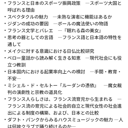
フランスと日本のスポーツ振興政策 ―スポーツ大国と
呼ばれる理由
スペクタクルの魅力 ―未熟な演者に機能はあるか
ジダンの成功の要因 ―ボールの魔法使いの物語
フランス文学とバレエ ―『眠れる森の美女』
思考の器としての言語 ―フランス語と日本語の特性を
通して
メイクに対する意識における日仏比較研究
ペロー童話から読み解く生きる知恵 ―現代社会にも役
立つ教訓
日本国内における起業率向上への検討 ―手間・教育・
不安―
ミシェル・ド・セルトー『ルーダンの憑依』 ―魔女裁
判の演劇性と宗教の道具化
フランス人らしさは、フランス流育児から生まれる ―
フランス流の育児による社会的自立と現代女性の社会進
出による制度の構築、および、日本との比較
ダフト・パンクからみるハウスミュージックの魅力 ―人
は何故クラブで踊り続けるのか―