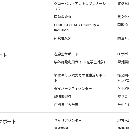
グローバル・アントレプレナーシ
資格試
ップ
国際教育寮
異文化
CHUO GLOBAL x Diversity &
国際協
Inclusion
研究者交流
関連リ
ート
在学生サポート
ITサポ
学外施設利用ガイド(在学生対象)
課外講
多摩キャンパスの学生生活サポー
後楽園
ト
ャンパ
ダイバーシティセンター
学生相
証明書発行
奨学金
白門祭（大学祭）
学生生
サポート
キャリアセンター
地方へ
資格取得
法曹(