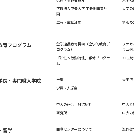
学校法人中央大学 中長期事業計
大学の
画
広報・広聴活動
情報の
教育プログラム
全学連携教育機構（全学的教育プ
ファカ
ログラム）
ラム(FL
「知性×行動特性」学修プログラ
21世
ム
学院・専門職大学院
学部
大学院
学費・入学金
中大の研究（研究紹介）
中大と
研究所
中大の
・留学
国際センターについて
海外留