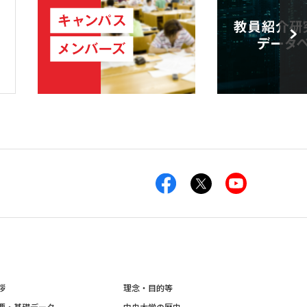
拶
理念・目的等
要・基礎データ
中央大学の歴史