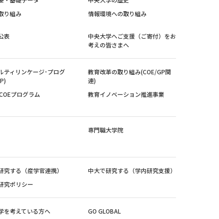
取り組み
情報環境への取り組み
公表
中央大学へご支援（ご寄付）をお
考えの皆さまへ
ルティリンケージ･プログ
教育改革の取り組み(COE/GP関
P)
連)
紀COEプログラム
教育イノベーション推進事業
専門職大学院
研究する（産学官連携）
中大で研究する（学内研究支援）
研究ポリシー
学を考えている方へ
GO GLOBAL