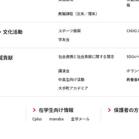
格
教職課程（文系／理系）
・文化活動
スポーツ振興
CHUO
学友会
域貢献
社会連携と社会貢献に関する理念
SDG
講演会
ボラン
中高生向け活動
教養番
大手町アカデミア
在学生向け情報
保護者の方
Cplus
manaba
全学メール