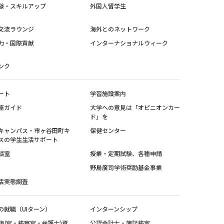
験・スキルアップ
外国人留学生
交流ラウンジ
海外とのネットワーク
力・国際貢献
インターナショナルウィーク
ンク
ート
学習施設案内
座ガイド
大学への意見は「オピニオンカー
ド」を
キャンパス・市ヶ谷田町キ
保健センター
スの学生生活サポート
談室
授業・定期試験、各種申請
野島廣司学術奨励基金事業
活実態調査
の就職（UIターン）
インターンシップ
裁判官・検察官・弁護士)資
公認会計士・簿記検定