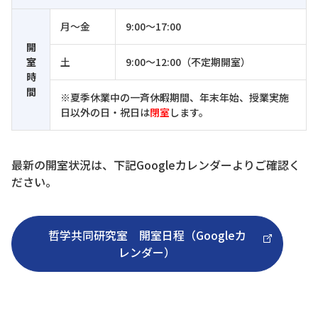
月～金
9:00～17:00
開
室
土
9:00～12:00（不定期開室）
時
間
※夏季休業中の一斉休暇期間、年末年始、授業実施
日以外の日・祝日は
閉室
します。
最新の開室状況は、下記Googleカレンダーよりご確認く
ださい。
哲学共同研究室 開室日程（Googleカ
レンダー）