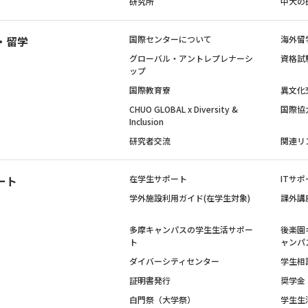
研究所
中大の
・留学
国際センターについて
海外留
グローバル・アントレプレナーシ
資格試
ップ
国際教育寮
異文化
CHUO GLOBAL x Diversity &
国際協
Inclusion
研究者交流
関連リ
ート
在学生サポート
ITサポ
学外施設利用ガイド(在学生対象)
課外講
多摩キャンパスの学生生活サポー
後楽園
ト
ャンパ
ダイバーシティセンター
学生相
証明書発行
奨学金
白門祭（大学祭）
学生生