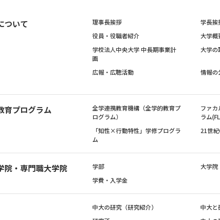
について
理事長挨拶
学長挨
役員・役職者紹介
大学概
学校法人中央大学 中長期事業計
大学の
画
広報・広聴活動
情報の
教育プログラム
全学連携教育機構（全学的教育プ
ファカ
ログラム）
ラム(FL
「知性×行動特性」学修プログラ
21世
ム
学院・専門職大学院
学部
大学院
学費・入学金
中大の研究（研究紹介）
中大と