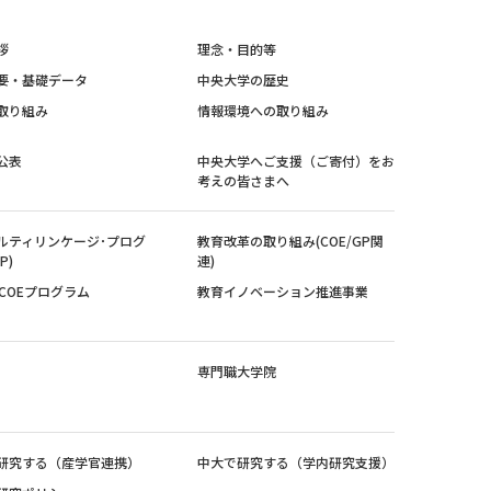
拶
理念・目的等
要・基礎データ
中央大学の歴史
取り組み
情報環境への取り組み
公表
中央大学へご支援（ご寄付）をお
考えの皆さまへ
ルティリンケージ･プログ
教育改革の取り組み(COE/GP関
P)
連)
紀COEプログラム
教育イノベーション推進事業
専門職大学院
研究する（産学官連携）
中大で研究する（学内研究支援）