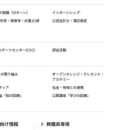
の就職（UIターン）
インターンシップ
裁判官・検察官・弁護士)資
公認会計士・簿記検定
スポーツセンター(CSC)
部会活動
sへの取り組み
オープンカレッジ：クレセント・
アカデミー
ティア
社会・地域との連携
組「知の回廊」
公開講座「学びの回廊」
向け情報
教職員専用