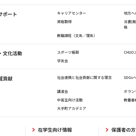
サポート
キャリアセンター
地方へ
資格取得
法曹(
格
教職課程（文系／理系）
・文化活動
スポーツ振興
CHUO
学友会
域貢献
社会連携と社会貢献に関する理念
SDG
講演会
ボラン
中高生向け活動
教養番
大手町アカデミア
在学生向け情報
保護者の方