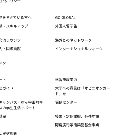
研究ポリシー
学を考えている方へ
GO GLOBAL
験・スキルアップ
外国人留学生
交流ラウンジ
海外とのネットワーク
力・国際貢献
インターナショナルウィーク
ンク
ート
学習施設案内
座ガイド
大学への意見は「オピニオンカー
ド」を
キャンパス・市ヶ谷田町キ
保健センター
スの学生生活サポート
談室
授業・定期試験、各種申請
野島廣司学術奨励基金事業
活実態調査