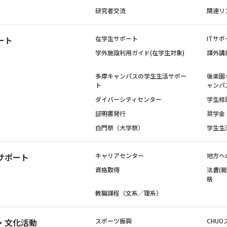
研究者交流
関連リ
ート
在学生サポート
ITサポ
学外施設利用ガイド(在学生対象)
課外講
多摩キャンパスの学生生活サポー
後楽園
ト
ャンパ
ダイバーシティセンター
学生相
証明書発行
奨学金
白門祭（大学祭）
学生生
サポート
キャリアセンター
地方へ
資格取得
法曹(
格
教職課程（文系／理系）
・文化活動
スポーツ振興
CHUO