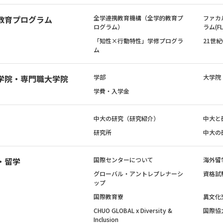
教育プログラム
全学連携教育機構（全学的教育プ
ファカ
ログラム）
ラム(FL
「知性×行動特性」学修プログラ
21世
ム
学院・専門職大学院
学部
大学院
学費・入学金
中大の研究（研究紹介）
中大と
研究所
中大の
・留学
国際センターについて
海外留
グローバル・アントレプレナーシ
資格試
ップ
国際教育寮
異文化
CHUO GLOBAL x Diversity &
国際協
Inclusion