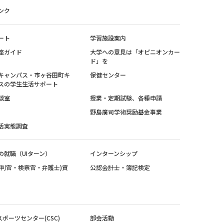
ンク
ート
学習施設案内
座ガイド
大学への意見は「オピニオンカー
ド」を
キャンパス・市ヶ谷田町キ
保健センター
スの学生生活サポート
談室
授業・定期試験、各種申請
野島廣司学術奨励基金事業
活実態調査
の就職（UIターン）
インターンシップ
裁判官・検察官・弁護士)資
公認会計士・簿記検定
スポーツセンター(CSC)
部会活動