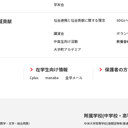
学友会
域貢献
社会連携と社会貢献に関する理念
SDG
講演会
ボラン
中高生向け活動
教養番
大手町アカデミア
在学生向け情報
保護者の方
Cplus
manaba
全学メール
附属学校(中学校・高
商学・文学・総合政策）
中央大学高等学校(昼間定時制 普通