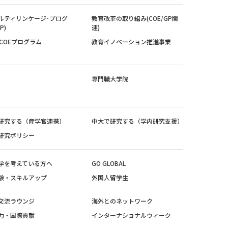
ルティリンケージ･プログ
教育改革の取り組み(COE/GP関
P)
連)
紀COEプログラム
教育イノベーション推進事業
専門職大学院
研究する（産学官連携）
中大で研究する（学内研究支援）
研究ポリシー
学を考えている方へ
GO GLOBAL
験・スキルアップ
外国人留学生
交流ラウンジ
海外とのネットワーク
力・国際貢献
インターナショナルウィーク