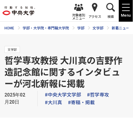
対象者別
Menu
アクセス
検索
メニュー
HOME
学部・大学院・専門職大学院
学部
文学部
新着ニュース
文学部
哲学専攻教授 大川真の吉野作
造記念館に関するインタビュ
ーが河北新報に掲載
#中央大学文学部
#哲学専攻
2025年02
#大川真
#寄稿・掲載
月20日