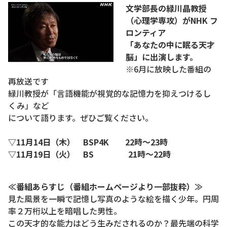
文学部長の緑川晶教授
（心理学専攻）がNHK フ
ロンティア
「あなたの中に眠る天才
脳」に出演します。
※6月に放映した番組の
再放送です
緑川教授が「言語機能が視覚的な記憶力を抑えつけるし
くみ」など
について語ります。ぜひご覧ください。
▽11月14日（木） BSP4K 22時～23時
▽11月19日（火） BS 21時～22時
≪番組あらすじ（番組ホームページより一部抜粋）≫
見た風景を一瞬で記憶し写真のような絵を描く少年。円周
率２万桁以上を暗唱した男性。
この天才的な能力はどう生みだされるのか？最先端の科学