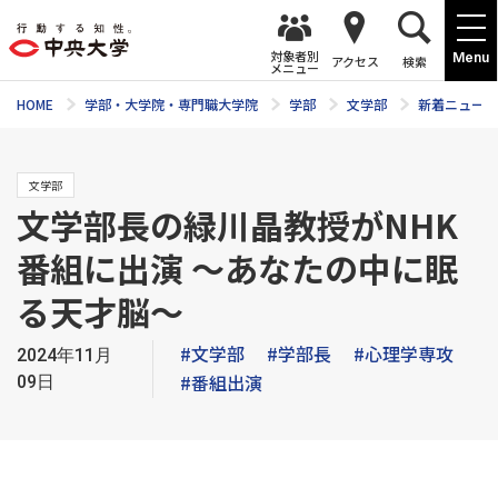
対象者別
Menu
アクセス
検索
メニュー
HOME
学部・大学院・専門職大学院
学部
文学部
新着ニュース
文学部
文学部長の緑川晶教授がNHK
番組に出演 ～あなたの中に眠
る天才脳～
#文学部
#学部長
#心理学専攻
2024年11月
#番組出演
09日