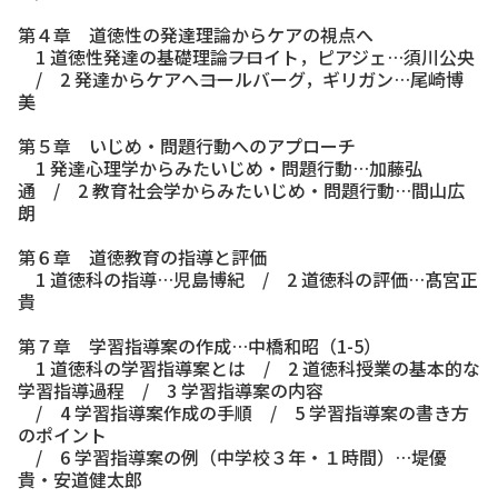
第４章 道徳性の発達理論からケアの視点へ
1 道徳性発達の基礎理論――フロイト，ピアジェ…須川公央
/ 2 発達からケアへ――コールバーグ，ギリガン…尾崎博
美
第５章 いじめ・問題行動へのアプローチ
1 発達心理学からみたいじめ・問題行動…加藤弘
通 / 2 教育社会学からみたいじめ・問題行動…間山広
朗
第６章 道徳教育の指導と評価
1 道徳科の指導…児島博紀 / 2 道徳科の評価…髙宮正
貴
第７章 学習指導案の作成…中橋和昭（1-5）
1 道徳科の学習指導案とは / 2 道徳科授業の基本的な
学習指導過程 / 3 学習指導案の内容
/ 4 学習指導案作成の手順 / 5 学習指導案の書き方
のポイント
/ 6 学習指導案の例（中学校３年・１時間）…堤優
貴・安道健太郎