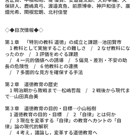
保研人、鹿嶋真弓、渡邉真魚、前原博幸、神戸和佳子、廣
畑光希、関根宏朗、北村佳誉
◇◆目次情報◆◇
第１章 「特別の教科 道徳」の成立と課題…池田賢市
1 教科として実施することの難しさ / 2 なぜ教科にな
ったのか / 3 評価をめぐる課題
/ 4 一元的価値への誘導 / 5 偏見・差別・不安の助
長の危険性 / 6 他教科との連携
/ 7 多面的な見方を確保する手法
第２章 道徳教育の歴史
1 明治期から敗戦まで…松嶋哲哉 / 2 戦後から現代ま
で…山田真由美
第３章 道徳教育の目的・目標…小山裕樹
1 道徳教育の目的・目標 / 2 「自律」とは何か
/ 3 現在を変革する「自律」の教育へ――カントの「自
律」論の現代的解釈
/ 4 考え，議論し，変革する道徳教育へ