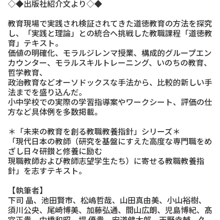
◇◆出版社紹介文より◇◆
教育現場で実践され検証されてきた道徳教育の方法を探究
し、「実践と理論」との統合へ挑戦した教職課程「道徳教
育」テキスト。
価値の明確化、モラルジレンマ授業、構成的グループエン
カウンター、モラルスキルトレーニング、いのちの教育、
哲学教育、
政治教育などオーソドックスな手法から、比較的新しい手
法までを盛り込んだ。
小中学校での実際の学習指導案やワークシート、評価の仕
方など具体例を多数掲載。
＊「未来の教育を創る教職教養指針」シリーズ＊
「現代日本の教師（研究を基盤にすえた高度な専門職をめ
ざし日々研鑚と修養に励む
現職教師および教師志望学生たち）に寄せる教職教養指
針」を志すテキスト。
【執筆者】
下司 晶、池田賢市、松嶋哲哉、山田真由美、小山裕樹、
須川公央、尾崎博美、加藤弘通、間山広朗、児島博紀、髙
宮正貴、中橋和昭、堤 優貴、安道健太郎、天野幸輔、久