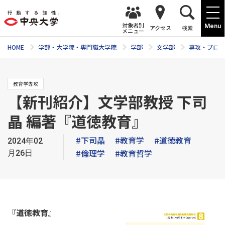
対象者別
Menu
アクセス
検索
メニュー
HOME
学部・大学院・専門職大学院
学部
文学部
専攻・プログ
教育学専攻
【新刊紹介】文学部教授 下司
晶 編著『道徳教育』
#下司晶
#教育学
#道徳教育
2024年02
#倫理学
#教育哲学
月26日
『道徳教育』