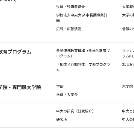
役員・役職者紹介
大学概
学校法人中央大学 中長期事業計
大学の
画
広報・広聴活動
情報の
教育プログラム
全学連携教育機構（全学的教育プ
ファカ
ログラム）
ラム(FL
「知性×行動特性」学修プログラ
21世
ム
学院・専門職大学院
学部
大学院
学費・入学金
中大の研究（研究紹介）
中大と
研究所
中大の