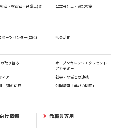
裁判官・検察官・弁護士)資
公認会計士・簿記検定
スポーツセンター(CSC)
部会活動
sへの取り組み
オープンカレッジ：クレセント・
アカデミー
ティア
社会・地域との連携
組「知の回廊」
公開講座「学びの回廊」
向け情報
教職員専用