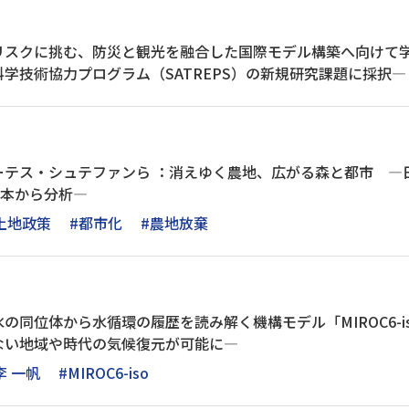
スクに挑む、防災と観光を融合した国際モデル構築へ向けて学際
学技術協力プログラム（SATREPS）の新規研究課題に採択―
ーテス・シュテファンら ：消えゆく農地、広がる森と都市 ―
8本から分析―
土地政策
#都市化
#農地放棄
の同位体から水循環の履歴を読み解く機構モデル「MIROC6-i
ない地域や時代の気候復元が可能に―
李 一帆
#MIROC6-iso