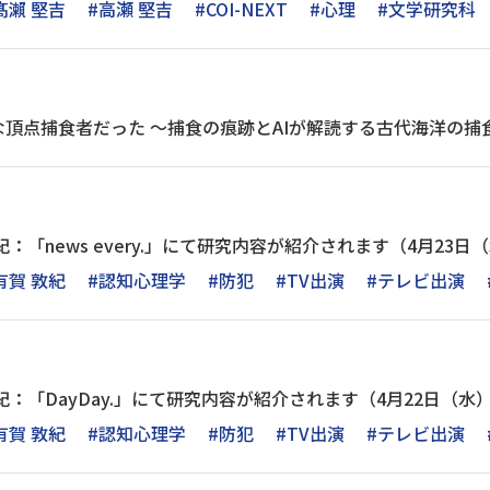
髙瀨 堅吉
#高瀬 堅吉
#COI-NEXT
#心理
#文学研究科
頂点捕食者だった ～捕食の痕跡とAIが解読する古代海洋の捕
：「news every.」にて研究内容が紹介されます（4月23日
有賀 敦紀
#認知心理学
#防犯
#TV出演
#テレビ出演
：「DayDay.」にて研究内容が紹介されます（4月22日（水）9
有賀 敦紀
#認知心理学
#防犯
#TV出演
#テレビ出演