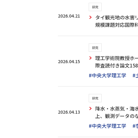
研究
2026.04.21
タイ観光地の水害リ
規模課題対応国際科
研究
理工学術院教授ホ
2026.04.15
際査読付き論文15
#中央大学理工学
#
研究
降水・水蒸気・海水
2026.04.13
上、観測データの
#中央大学理工学
#