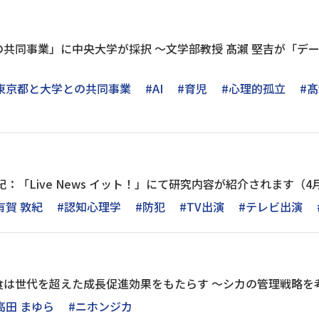
共同事業」に中央大学が採択 ～文学部教授 髙瀨 堅吉が「デ
東京都と大学との共同事業
#AI
#育児
#心理的孤立
#髙
：「Live News イット！」にて研究内容が紹介されます（4月
有賀 敦紀
#認知心理学
#防犯
#TV出演
#テレビ出演
食は世代を超えた成長促進効果をもたらす ～シカの管理戦略を
高田 まゆら
#ニホンジカ