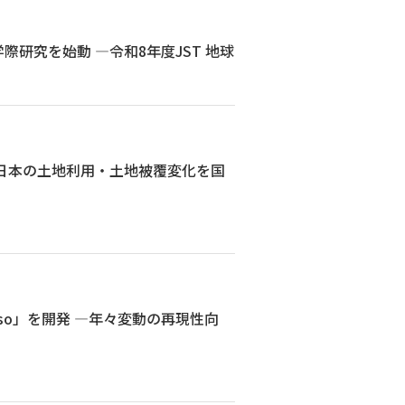
研究を始動 ―令和8年度JST 地球
日本の土地利用・土地被覆変化を国
so」を開発 ―年々変動の再現性向