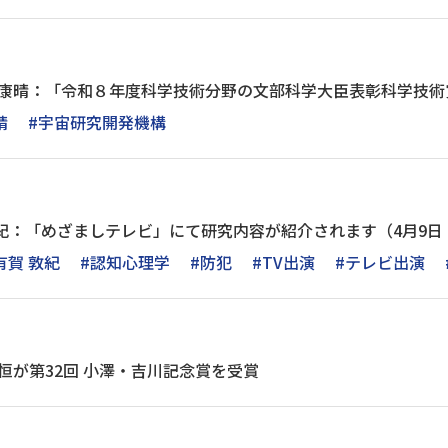
井 康晴：「令和８年度科学技術分野の文部科学大臣表彰科学技
晴
#宇宙研究開発機構
紀：「めざましテレビ」にて研究内容が紹介されます（4月9日（
有賀 敦紀
#認知心理学
#防犯
#TV出演
#テレビ出演
 恒が第32回 小澤・吉川記念賞を受賞