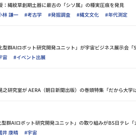
教授：縄紋草創期土器に最古の「シソ属」の種実圧痕を発見
小林 謙一
#考古学
#発掘調査
#縄文文化
#年代測定
型群AIロボット研究開発ユニット」が宇宙ビジネス展示会「SPEXA
宇宙
#イベント出展
晃之研究室が AERA（朝日新聞出版）の巻頭特集「だから大
型群AIロボット研究開発ユニット」の取り組みがBS日テレ「
國井 康晴
#宇宙