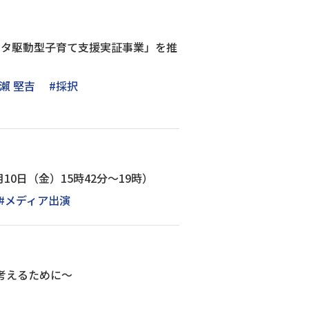
ータ駆動型子育て支援実証事業」を推
瀨 堅吉
#採択
10日（金）15時42分～19時）
#メディア出演
考えるために～