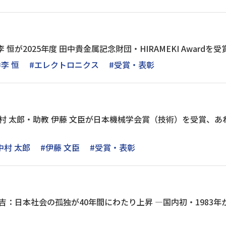
 恒が2025年度 田中貴金属記念財団・HIRAMEKI Awardを受
#李 恒
#エレクトロニクス
#受賞・表彰
中村 太郎・助教 伊藤 文臣が日本機械学会賞（技術）を受賞、
中村 太郎
#伊藤 文臣
#受賞・表彰
堅吉：日本社会の孤独が40年間にわたり上昇 ―国内初・1983年