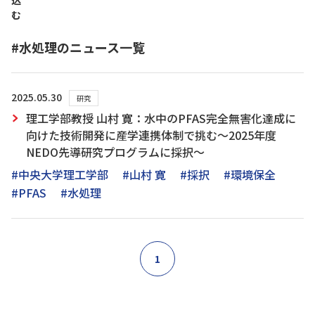
込
む
#水処理のニュース一覧
2025.05.30
研究
理工学部教授 山村 寛：水中のPFAS完全無害化達成に
向けた技術開発に産学連携体制で挑む～2025年度
NEDO先導研究プログラムに採択～
#中央大学理工学部
#山村 寛
#採択
#環境保全
#PFAS
#水処理
1