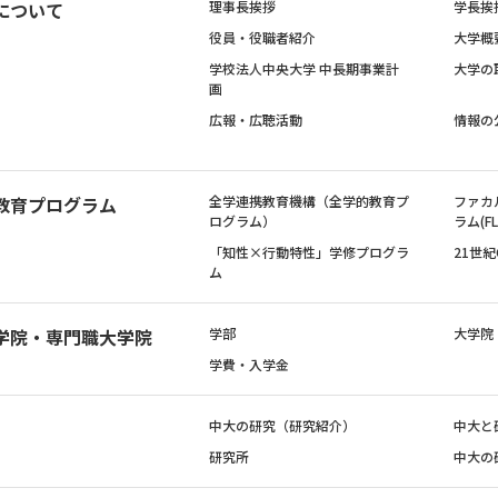
について
理事長挨拶
学長挨
役員・役職者紹介
大学概
学校法人中央大学 中長期事業計
大学の
画
広報・広聴活動
情報の
教育プログラム
全学連携教育機構（全学的教育プ
ファカ
ログラム）
ラム(FL
「知性×行動特性」学修プログラ
21世
ム
学院・専門職大学院
学部
大学院
学費・入学金
中大の研究（研究紹介）
中大と
研究所
中大の