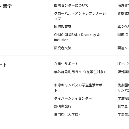
・留学
国際センターについて
海外留
グローバル・アントレプレナーシ
資格試
ップ
国際教育寮
異文化
CHUO GLOBAL x Diversity &
国際協
Inclusion
研究者交流
関連リ
ート
在学生サポート
ITサポ
学外施設利用ガイド(在学生対象)
課外講
多摩キャンパスの学生生活サポー
後楽園
ト
ャンパ
ダイバーシティセンター
学生相
証明書発行
奨学金
白門祭（大学祭）
学生生