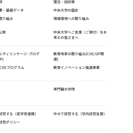
拶
理念・目的等
要・基礎データ
中央大学の歴史
取り組み
情報環境への取り組み
公表
中央大学へご支援（ご寄付）をお
考えの皆さまへ
ルティリンケージ･プログ
教育改革の取り組み(COE/GP関
P)
連)
紀COEプログラム
教育イノベーション推進事業
専門職大学院
研究する（産学官連携）
中大で研究する（学内研究支援）
研究ポリシー