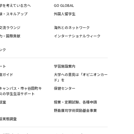
学を考えている方へ
GO GLOBAL
験・スキルアップ
外国人留学生
交流ラウンジ
海外とのネットワーク
力・国際貢献
インターナショナルウィーク
ンク
ート
学習施設案内
座ガイド
大学への意見は「オピニオンカー
ド」を
キャンパス・市ヶ谷田町キ
保健センター
スの学生生活サポート
談室
授業・定期試験、各種申請
野島廣司学術奨励基金事業
活実態調査