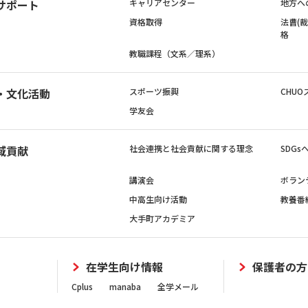
サポート
キャリアセンター
地方へ
資格取得
法曹(
格
教職課程（文系／理系）
・文化活動
スポーツ振興
CHUO
学友会
域貢献
社会連携と社会貢献に関する理念
SDG
講演会
ボラン
中高生向け活動
教養番
大手町アカデミア
在学生向け情報
保護者の方
Cplus
manaba
全学メール