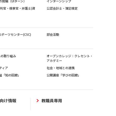
の就職（UIターン）
インターンシップ
裁判官・検察官・弁護士)資
公認会計士・簿記検定
スポーツセンター(CSC)
部会活動
sへの取り組み
オープンカレッジ：クレセント・
アカデミー
ティア
社会・地域との連携
組「知の回廊」
公開講座「学びの回廊」
向け情報
教職員専用