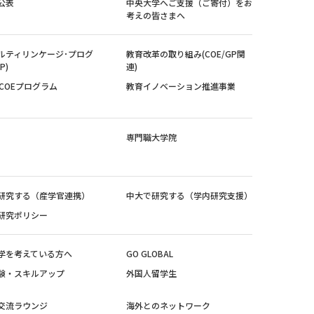
公表
中央大学へご支援（ご寄付）をお
考えの皆さまへ
ルティリンケージ･プログ
教育改革の取り組み(COE/GP関
P)
連)
紀COEプログラム
教育イノベーション推進事業
専門職大学院
研究する（産学官連携）
中大で研究する（学内研究支援）
研究ポリシー
学を考えている方へ
GO GLOBAL
験・スキルアップ
外国人留学生
交流ラウンジ
海外とのネットワーク