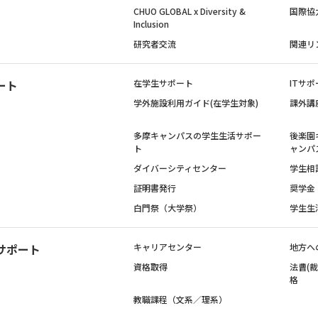
CHUO GLOBAL x Diversity &
国際協
Inclusion
研究者交流
関連リ
ート
在学生サポート
ITサポ
学外施設利用ガイド(在学生対象)
課外講
多摩キャンパスの学生生活サポー
後楽園
ト
ャンパ
ダイバーシティセンター
学生相
証明書発行
奨学金
白門祭（大学祭）
学生生
サポート
キャリアセンター
地方へ
資格取得
法曹(
格
教職課程（文系／理系）