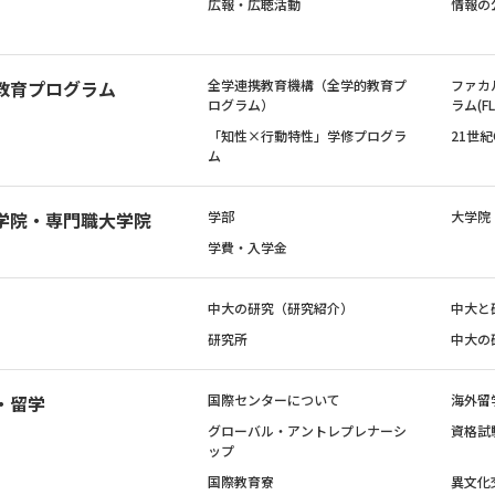
広報・広聴活動
情報の
教育プログラム
全学連携教育機構（全学的教育プ
ファカ
ログラム）
ラム(FL
「知性×行動特性」学修プログラ
21世
ム
学院・専門職大学院
学部
大学院
学費・入学金
中大の研究（研究紹介）
中大と
研究所
中大の
・留学
国際センターについて
海外留
グローバル・アントレプレナーシ
資格試
ップ
国際教育寮
異文化