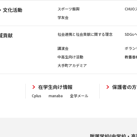
・文化活動
スポーツ振興
CHUO
学友会
域貢献
社会連携と社会貢献に関する理念
SDG
講演会
ボラン
中高生向け活動
教養番
大手町アカデミア
在学生向け情報
保護者の方
Cplus
manaba
全学メール
附属学校(中学校・高