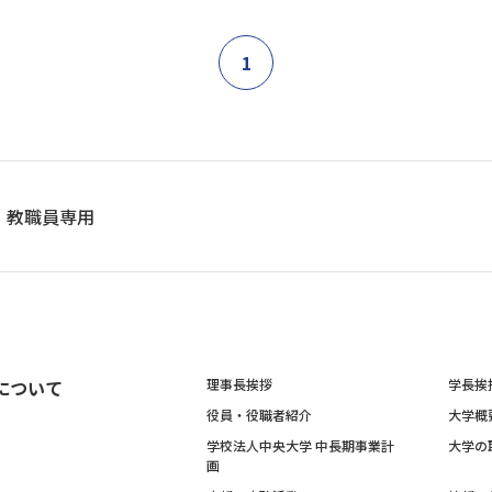
1
教職員専用
について
理事長挨拶
学長挨
役員・役職者紹介
大学概
学校法人中央大学 中長期事業計
大学の
画