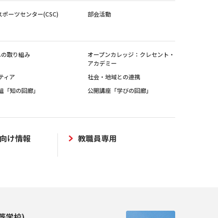
スポーツセンター(CSC)
部会活動
sへの取り組み
オープンカレッジ：クレセント・
アカデミー
ティア
社会・地域との連携
組「知の回廊」
公開講座「学びの回廊」
向け情報
教職員専用
等学校)