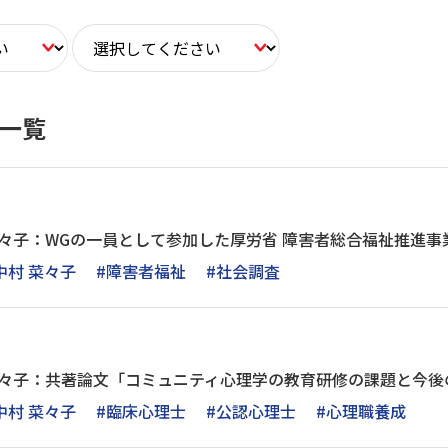
ス一覧
菜々子：WGの一員として参加した厚労省 障害者総合福祉推進事
中村 菜々子
#障害者福祉
#社会調査
 菜々子：共著論文「コミュニティ心理学の教育研修の課題と今
中村 菜々子
#臨床心理士
#公認心理士
#心理職養成