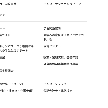
力・国際貢献
インターナショナルウィーク
ンク
ート
学習施設案内
座ガイド
大学への意見は「オピニオンカー
ド」を
キャンパス・市ヶ谷田町キ
保健センター
スの学生生活サポート
談室
授業・定期試験、各種申請
野島廣司学術奨励基金事業
活実態調査
の就職（UIターン）
インターンシップ
裁判官・検察官・弁護士)資
公認会計士・簿記検定