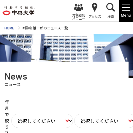
対象者別
Menu
アクセス
検索
メニュー
HOME
#松崎 雄一郎のニュース一覧
News
ニュース
年
月
で
絞
り