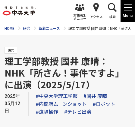
対象者別
Menu
アクセス
検索
メニュー
HOME
研究
新着ニュース
理工学部教授 國井 康晴：NHK「所さん！
研究
理工学部教授 國井 康晴：
NHK「所さん！事件ですよ」
に出演（2025/5/17）
#中央大学理工学部
#國井 康晴
2025年
#内閣府ムーンショット
#ロボット
05月12
日
#遠隔操作
#テレビ出演