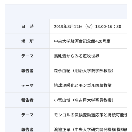
日 時
2019年3月12日（火）13:00-16：30
場 所
中央大学駿河台記念館420号室
テーマ
馬乳酒からみる遊牧世界
報告者
森永由紀（明治大学商学部教授）
テーマ
地球温暖化とモンゴル国農牧業
報告者
小宮山博（名古屋大学客員教授）
テーマ
モンゴルの気候変動適応策と持続可能性
報告者
渡邉正孝（中央大学研究開発機構 機構教