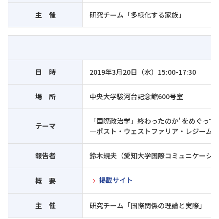
主 催
研究チーム「多様化する家族」
日 時
2019年3月20日（水）15:00-17:30
場 所
中央大学駿河台記念館600号室
「国際政治学」終わったのか' をめぐって
テーマ
―ポスト・ウェストファリア・レジーム
報告者
鈴木規夫（愛知大学国際コミュニケーシ
掲載サイト
概 要
主 催
研究チーム「国際関係の理論と実際」