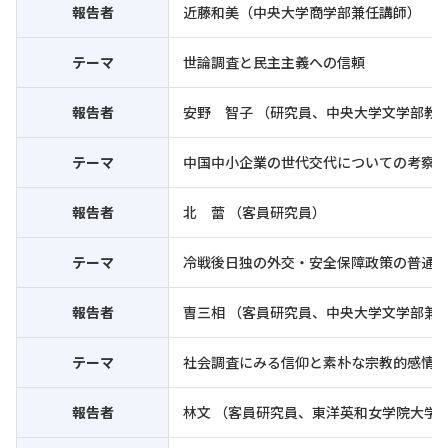
報告者
近藤和美（中央大学商学部兼任講師）
テーマ
世論調査と民主主義への信頼
報告者
安野 智子 （研究員、中央大学文学部教
テーマ
中国中小企業の世代交代についての考察
報告者
北 蕾 （客員研究員）
テーマ
冷戦後日独の外交・安全保障政策の普通
報告者
曺三相 （客員研究員、中央大学文学部兼
テーマ
社会調査にみる信仰と素朴な宗教的感情
報告者
林文 （客員研究員、東洋英和女学院大学