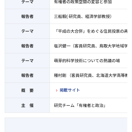
テーマ
有権者の政策空間の変容と参加
報告者
三船毅( 研究員、経済学部教授）
テーマ
「平成の大合併」をめぐる住民投票の再
報告者
塩沢健一（客員研究員、鳥取大学地域学
テーマ
萌芽的科学技術についての熟議の場
報告者
種村剛 （客員研究員、北海道大学高等教
掲載サイト
概 要
主 催
研究チーム「有権者と政治」