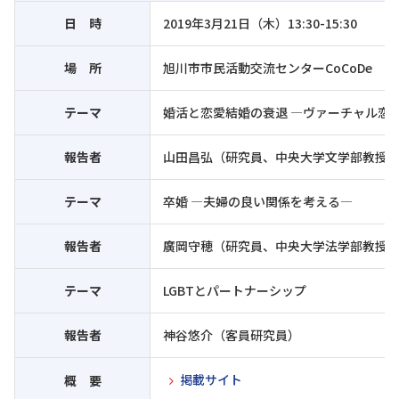
日 時
2019年3月21日（木）13:30-15:30
場 所
旭川市市民活動交流センターCoCoDe
テーマ
婚活と恋愛結婚の衰退 ―ヴァーチャル恋
報告者
山田昌弘（研究員、中央大学文学部教授
テーマ
卒婚 ―夫婦の良い関係を考える―
報告者
廣岡守穂（研究員、中央大学法学部教授
テーマ
LGBTとパートナーシップ
報告者
神谷悠介（客員研究員）
掲載サイト
概 要