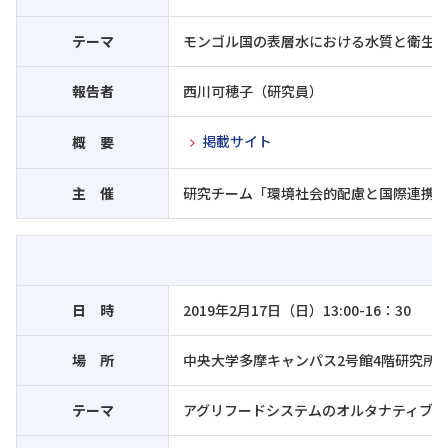
テーマ
モンゴル国の表層水における水質と衛生
報告者
西川可穂子（研究員）
掲載サイト
概 要
主 催
研究チーム「環境社会的配慮と国際連携
日 時
2019年2月17日（日）13:00-16：30
場 所
中央大学多摩キャンパス2号館4階研究所会
テーマ
アグリフードシステムのオルタナティブと