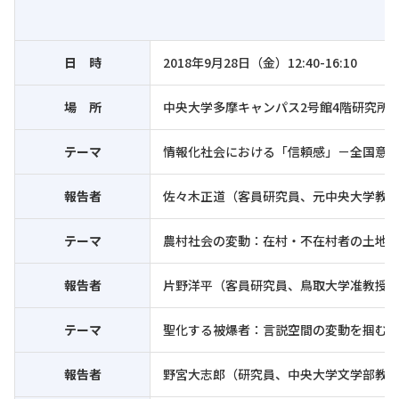
日 時
2018年9月28日（金）12:40-16:10
場 所
中央大学多摩キャンパス2号館4階研究所会
テーマ
情報化社会における「信頼感」－全国意識
報告者
佐々木正道（客員研究員、元中央大学教
テーマ
農村社会の変動：在村・不在村者の土地
報告者
片野洋平（客員研究員、鳥取大学准教授
テーマ
聖化する被爆者：言説空間の変動を掴む
報告者
野宮大志郎（研究員、中央大学文学部教