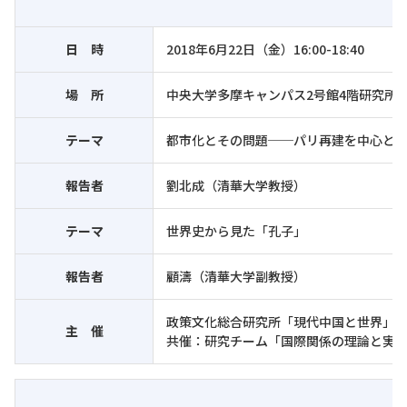
日 時
2018年6月22日（金）16:00-18:40
場 所
中央大学多摩キャンパス2号館4階研究所会
テーマ
都市化とその問題──パリ再建を中心と
報告者
劉北成（清華大学教授）
テーマ
世界史から見た「孔子」
報告者
顧濤（清華大学副教授）
政策文化総合研究所「現代中国と世界」
主 催
共催：研究チーム「国際関係の理論と実