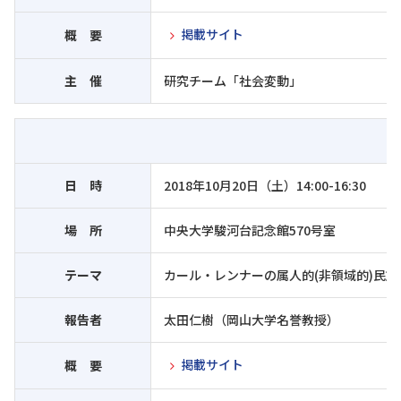
掲載サイト
概 要
主 催
研究チーム「社会変動」
日 時
2018年10月20日（土）14:00-16:30
場 所
中央大学駿河台記念館570号室
テーマ
カール・レンナーの属人的(非領域的)民
報告者
太田仁樹（岡山大学名誉教授）
掲載サイト
概 要