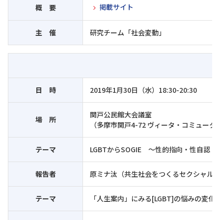
掲載サイト
概 要
主 催
研究チーム「社会変動」
日 時
2019年1月30日（水）18:30-20:30
関戸公民館大会議室
場 所
（多摩市関戸4-72 ヴィータ・コミュータ
テーマ
LGBTからSOGIE ～性的指向・性自
報告者
原ミナ汰（共生社会をつくるセクシャル
テーマ
「人生案内」にみる[LGBT]の悩みの変化