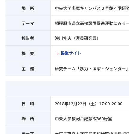
場 所
中央大学多摩キャンパス２号館４階研究
テーマ
相模原市県立高校設置促進運動にみる一
報告者
沖川伸夫（客員研究員）
掲載サイト
概 要
主 催
研究チーム「暴力・国家・ジェンダー」
日 時
2018年12月22日（土）17:00-20:00
場 所
中央大学駿河台記念館560号室
テーマ
元広島市立大学広島平和研究所所長 浅井