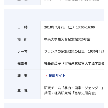
日 時
2018年7月7日（土）13:00-16:00
場 所
中央大学駿河台記念館320号室
テーマ
フランスの家族政策の歴史―1930年代か
報告者
福島都茂子（宮崎産業経営大学法学部教
掲載サイト
概 要
研究チーム「暴力・国家・ジェンダー」
主 催
共催：経済研究所「思想史研究会」