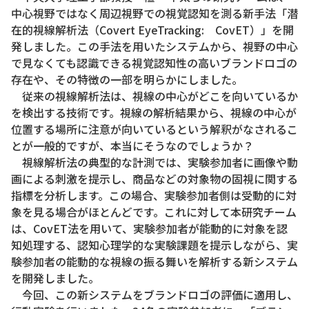
中心視野ではなく周辺視野での視覚認知を測る新手法「潜
在的視線解析法（Covert EyeTracking: CovET）」を開
発しました。この手法を用いたシステムから、視野の中心
で見なくても認識できる視覚認知性の高いブランドロゴの
存在や、その特徴の一部を明らかにしました。
従来の視線解析法は、視線の中心がどこを向いているか
を検出する技術です。視線の解析結果から、視線の中心が
位置する場所に注意が向いているという解釈がなされるこ
とが一般的ですが、本当にそうなのでしょうか？
視線解析法の典型的な計測では、実験参加者に画像や動
画による刺激を提示し、商品などの対象物の固視に関する
指標を分析します。この場合、実験参加者側は受動的に対
象を見る場合がほとんどです。これに対して本研究チーム
は、CovET法を用いて、実験参加者が能動的に対象を認
知処理する、認知心理学的な実験課題を提示しながら、実
験参加者の能動的な視線の振る舞いを解析する新システム
を開発しました。
今回、この新システムをブランドロゴの評価に適用し、