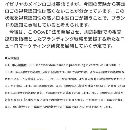
イゼリヤのメインロゴは英語ですが、今回の実験から英語
ロゴの視覚認知性は高くないことが分かっています。この
状況を視覚認知性の高い日本語ロゴが補うことで、ブラン
ドの認知に貢献していると考えられます。
今後は、このCovET法を発展させ、周辺視野での視覚
認知を指標としたブランディング戦略を支援する新たなニ
ューロマーケティング研究を展開していく予定です。
■用語解説
＊1）中心視指数（iDC: index for dominance in processing in central visual field）：
iDCは、中心視野での処理を反映する指標です。iDCが高ければ、より中心視野での処理がな
されていることを意味します。一方で、iDCが低ければ、より周辺視野での処理がなされてい
ることを意味します。iDCの算出では、まず、視線の中心領域が対象となるロゴと重なった場
合を中心視野での処理と考え、その場合での正答率を計算します。次に、視線の中心領域が
対象となるロゴと重ならない場合を周辺視野での処理と考え、その場合での正答率を計算し
ます。中心視野での正答率から周辺視野での正答率を差し引いた値をiDCとします。