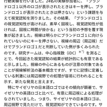
行動実験を行いました。24名の実験参加者に、「ブラン
ドロゴ１以外のロゴが表示されたときはキーを押し、ブラ
ンドロゴ１が表示されたときは押さない」という課題を与
えて視覚認知を測りました。その結果、「ブランドロゴ１
の視覚認知性が高ければ、素早く固視し、視覚認知性が低
ければ、固視に時間が掛かる」という当初の予想を覆す現
象が起きました。視線は明らかにブランドロゴ１に向けら
れていないのにキーを押さない、視線の周辺（周辺視）だ
けでブランドロゴ１だと判断していた例が多くみられた
＊¹）
のです。研究チームは、中心指視数（iDC）
を測るこ
とで、今回起きた視覚認知の結果が統計的にも有意である
と示しました。視線の中心にあるものが注意の対象である
ことが視線解析法の基本概念ですが、すでに記憶に定着し
ている刺激には周辺視野での処理が容易に行われることを
示す、新たな発見と言えます。
特にサイゼリヤの日本語ロゴではその傾向が顕著で、サ
イゼリヤの英語ロゴと比べて、有意に周辺視による処理が
なされていました。つまり、サイゼリヤの日本語ロゴは、
周辺視野で見ただけで、視覚認知ができているのです。サ