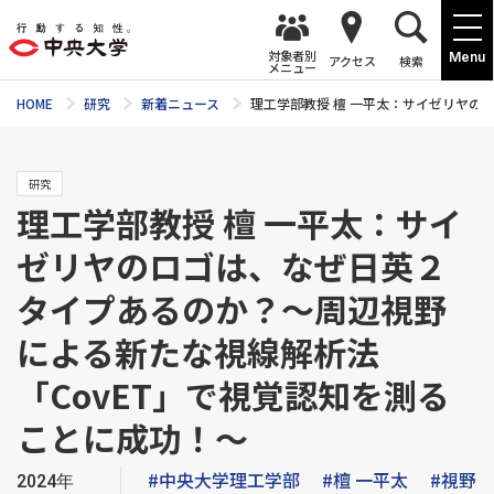
対象者別
Menu
アクセス
検索
メニュー
HOME
研究
新着ニュース
理工学部教授 檀 一平太：サイゼリヤの
研究
理工学部教授 檀 一平太：サイ
ゼリヤのロゴは、なぜ日英２
タイプあるのか？～周辺視野
による新たな視線解析法
「CovET」で視覚認知を測る
ことに成功！～
#中央大学理工学部
#檀 一平太
#視野
2024年