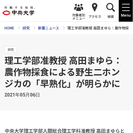
対象者別
Menu
アクセス
検索
メニュー
HOME
研究
新着ニュース
理工学部准教授 高田まゆら：農作物採
研究
理工学部准教授 高田まゆら：
農作物採食による野生二ホン
ジカの「早熟化」が明らかに
2021年05月06日
中央大学理工学部人間総合理工学科准教授 高田まゆらと