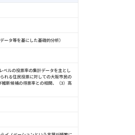
のデータ等を基にした基礎的分析）
区レベルの投票率の集計データを主とし
みられる住民投票に対しての大阪市民の
び維新候補の得票率との相関、（3）高
からイノベーションという言葉が頻繁に