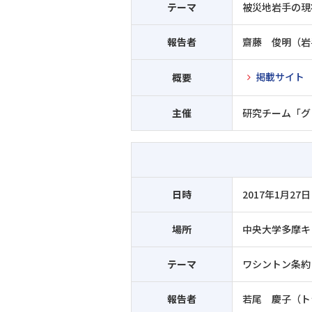
テーマ
被災地岩手の現
報告者
齋藤 俊明（岩
掲載サイト
概要
主催
研究チーム「グ
日時
2017年1月27日
場所
中央大学多摩キ
テーマ
ワシントン条約と
報告者
若尾 慶子（ト