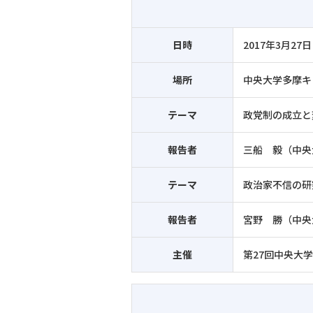
日時
2017年3月27日
場所
中央大学多摩キ
テーマ
政党制の成立と
報告者
三船 毅（中央
テーマ
政治家不信の研
報告者
宮野 勝（中央
主催
第27回中央大