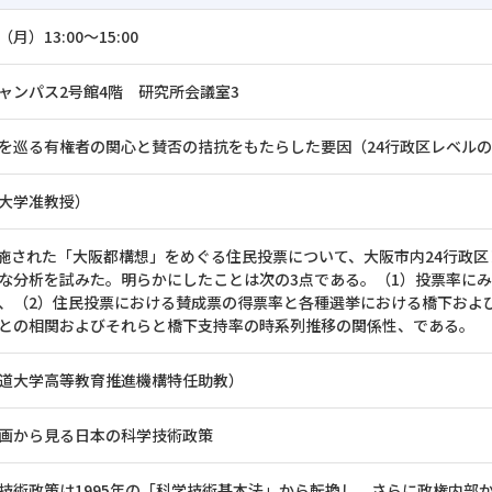
（月）13:00～15:00
ャンパス2号館4階 研究所会議室3
を巡る有権者の関心と賛否の拮抗をもたらした要因（24行政区レベル
大学准教授）
に実施された「大阪都構想」をめぐる住民投票について、大阪市内24行政
な分析を試みた。明らかにしたことは次の3点である。（1）投票率に
、（2）住民投票における賛成票の得票率と各種選挙における橋下およ
との相関およびそれらと橋下支持率の時系列推移の関係性、である。
道大学高等教育推進機構特任助教）
画から見る日本の科学技術政策
技術政策は1995年の「科学技術基本法」から転換し、さらに政権内部