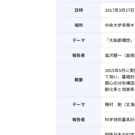
日時
2017年3月27日
場所
中央大学多摩キ
テーマ
「大阪都構想」
報告者
塩沢健一（島根
2015年5月
て用い、基礎的
概要
関心の分布構造
齢化率と得票率
テーマ
種村 剛（北海
報告者
科学技術基本計
戦後日本の科学