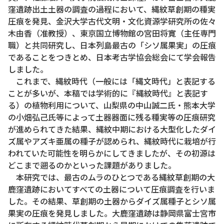
窪遺跡出土土器の調査の過程において、縄紋草創期の種実
圧痕を発見、金沢大学古代文明・文化資源学研究所の佐々
木由香（准教授）、東京国立博物館の宮田将寛（主任専門
職）と共同研究し、日本列島最古の「シソ属果実」の圧痕
であることをつきとめ、日本考古学協会総会にて学会報告
しました。
これまで、縄紋時代（一般には「縄文時代」と表記する
ことが多いが、本稿では学術的に『縄紋時代』と表記す
る）の植物利用について、山梨県の中山誠二氏・熊本大学
の小畑弘己氏等によって土器器面に残る種実等の圧痕研究
が進められてきた結果、縄紋中期における大型化したダイ
ズ属やアズキ亜属の種子が認められ、縄紋時代に栽培が行
われていた可能性を明らかにしてきましたが、その初源は
どこまで遡るのかといった課題がありました。
本研究では、最古のムラのひとつである縄紋草創期の大
鹿窪遺跡においてすべての土器について圧痕調査を行いま
した。その結果、草創期の土器からダイズ属種子とシソ属
果実の圧痕を発見しました。大鹿窪遺跡は静岡県富士宮市