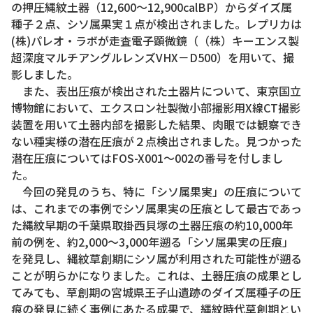
の押圧縄紋土器（12,600～12,900calBP）からダイズ属
種子２点、シソ属果実１点が検出されました。レプリカは
(株)パレオ・ラボが走査電子顕微鏡（（株）キーエンス製
超深度マルチアングルレンズVHX－D500）を用いて、撮
影しました。
また、表出圧痕が検出された土器片について、東京国立
博物館において、エクスロン社製微小部撮影用X線CT撮影
装置を用いて土器内部を撮影した結果、肉眼では観察でき
ない種実様の潜在圧痕が２点検出されました。見つかった
潜在圧痕についてはFOS-X001～002の番号を付しまし
た。
今回の発見のうち、特に「シソ属果実」の圧痕について
は、これまでの事例でシソ属果実の圧痕として最古であっ
た縄紋早期の千葉県取掛西貝塚の土器圧痕の約10,000年
前の例を、約2,000〜3,000年遡る「シソ属果実の圧痕」
を発見し、縄紋草創期にシソ属が利用された可能性が遡る
ことが明らかになりました。これは、土器圧痕の成果とし
てみても、草創期の宮城県王子山遺跡のダイズ属種子の圧
痕の発見に続く事例にあたる成果で、縄紋時代草創期とい