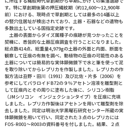
に所在する縄紋時代草創期から早期にかけての集落遺跡で
す。特に草創期後葉の押圧縄紋期（約12,600～12,900年
前）における、現時点で草創期としては最多の14基以上
の竪穴住居址が検出されており、土器・石器などの遺物も
多数出土している国指定史跡です。
土器の表面からダイズ属種子の痕跡が見つかったことを
契機に、悉皆的な土器圧痕調査を行うことになりました。
総点数414点、総重量4,979gの土器の外面と内面、断面を
観察して圧痕の有無を調べ、動植物の圧痕の可能性のある
土器については簡易的な実体顕微鏡下で水と筆を使って泥
を取り除いてからレプリカを作製しました。レプリカの作
製方法は丑野・田川（1991）及び比佐・片多（2006）を
参考にしてパラロイドB72の９％アセトン溶液を離型剤と
して圧痕内とその周りに塗布した後に、シリコン樹脂
（JMシリコン インジェクションタイプ）を圧痕に充填
しました。レプリカ作製後はアセトンを用いて離型剤を除
去しました。同定は明治大学黒曜石研究センター所蔵の実
体顕微鏡を用いて行い、同定された３点のレプリカには
FOS-R001～R003の資料番号を付しました。結果、２点