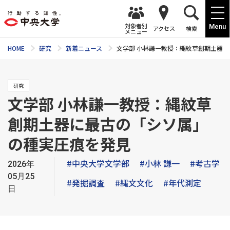
対象者別
Menu
アクセス
検索
メニュー
HOME
研究
新着ニュース
文学部 小林謙一教授：縄紋草創期土器
研究
文学部 小林謙一教授：縄紋草
創期土器に最古の「シソ属」
の種実圧痕を発見
#中央大学文学部
#小林 謙一
#考古学
2026年
05月25
#発掘調査
#縄文文化
#年代測定
日