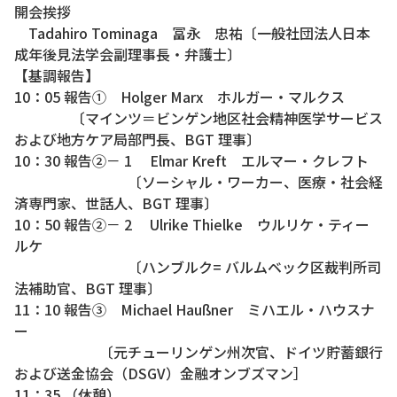
開会挨拶
Tadahiro Tominaga 冨永 忠祐〔一般社団法人日本
成年後見法学会副理事長・弁護士〕
【基調報告】
10：05 報告① Holger Marx ホルガー・マルクス
〔マインツ＝ビンゲン地区社会精神医学サービス
および地方ケア局部門長、BGT 理事〕
10：30 報告②－ 1 Elmar Kreft エルマー・クレフト
〔ソーシャル・ワーカー、医療・社会経
済専門家、世話人、BGT 理事〕
10：50 報告②－ 2 Ulrike Thielke ウルリケ・ティー
ルケ
〔ハンブルク= バルムベック区裁判所司
法補助官、BGT 理事〕
11：10 報告③ Michael Haußner ミハエル・ハウスナ
ー
〔元チューリンゲン州次官、ドイツ貯蓄銀行
および送金協会（DSGV）金融オンブズマン］
11：35 （休憩）