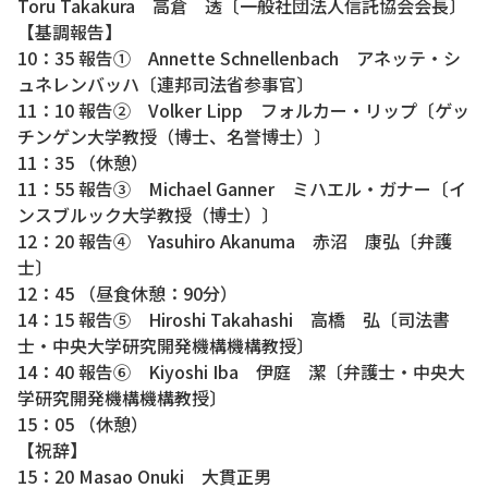
Toru Takakura 高倉 透〔一般社団法人信託協会会長〕
【基調報告】
10：35 報告① Annette Schnellenbach アネッテ・シ
ュネレンバッハ〔連邦司法省参事官〕
11：10 報告② Volker Lipp フォルカー・リップ〔ゲッ
チンゲン大学教授（博士、名誉博士）〕
11：35 （休憩）
11：55 報告③ Michael Ganner ミハエル・ガナー〔イ
ンスブルック大学教授（博士）〕
12：20 報告④ Yasuhiro Akanuma 赤沼 康弘〔弁護
士〕
12：45 （昼食休憩：90分）
14：15 報告⑤ Hiroshi Takahashi 高橋 弘〔司法書
士・中央大学研究開発機構機構教授〕
14：40 報告⑥ Kiyoshi Iba 伊庭 潔〔弁護士・中央大
学研究開発機構機構教授〕
15：05 （休憩）
【祝辞】
15：20 Masao Onuki 大貫正男