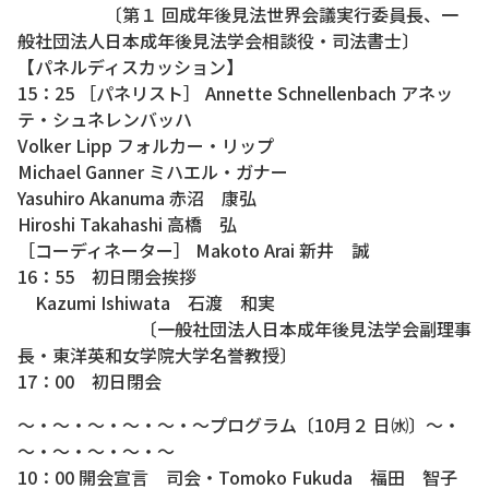
〔第１ 回成年後見法世界会議実行委員長、一
般社団法人日本成年後見法学会相談役・司法書士〕
【パネルディスカッション】
15：25 ［パネリスト］ Annette Schnellenbach アネッ
テ・シュネレンバッハ
Volker Lipp フォルカー・リップ
Michael Ganner ミハエル・ガナー
Yasuhiro Akanuma 赤沼 康弘
Hiroshi Takahashi 高橋 弘
［コーディネーター］ Makoto Arai 新井 誠
16：55 初日閉会挨拶
Kazumi Ishiwata 石渡 和実
〔一般社団法人日本成年後見法学会副理事
長・東洋英和女学院大学名誉教授〕
17：00 初日閉会
～・～・～・～・～・～プログラム〔10月２ 日㈬〕～・
～・～・～・～・～
10：00 開会宣言 司会・Tomoko Fukuda 福田 智子