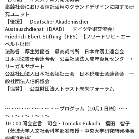
高齢社会における信託活用のグランドデザインに関する研
究ユニット
【後援】 Deutscher Akademischer
Austauschdienst（DAAD）［ドイツ学術交流会］
Friedrich-Ebert-Stiftung（FES）［フリードリヒ・エー
ベルト財団］
法務省 厚生労働省 最高裁判所 日本弁護士連合会
日本司法書士会連合会 公益社団法人成年後見センター・
リーガルサポート
公益社団法人日本社会福祉士会 日本税理士会連合会 一
般社団法人信託協会
【協賛】 公益財団法人トラスト未来フォーラム
～・～・～・～・～・～プログラム〔10月1 日㈫〕～・
～・～・～・～・～
10：00 開会宣言 司会・Tomoko Fukuda 福田 智子
〔茨城大学人文社会科学部准教授・中央大学研究開発機構
機構准教授〕