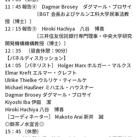
11：45 報告④ Dagmar Brosey ダグマール・ブロサイ
〔BGT 会長およびケルン工科大学民事法教
授（博士）〕
12：15 報告⑤ Hiroki Hachiya 八谷 博喜
〔三井住友信託銀行専門理事・中央大学研究
開発機構機構教授（博士）〕
12：35 （昼食休憩：90分）
【パネルディスカッション】
14：05 ［パネリスト］ Holger Marx ホルガー・マルクス
Elmar Kreft エルマー・クレフト
Ulrike Thielke ウルリケ・ティールケ
Michael Haußner ミハエル・ハウスナー
Dagmar Brosey ダグマール・ブロサイ
Kiyoshi Iba 伊庭 潔
Hiroki Hachiya 八谷 博喜
［コーディネーター］ Makoto Arai 新井 誠
◎御茶ノ水宣言◎
15：45 （休憩）