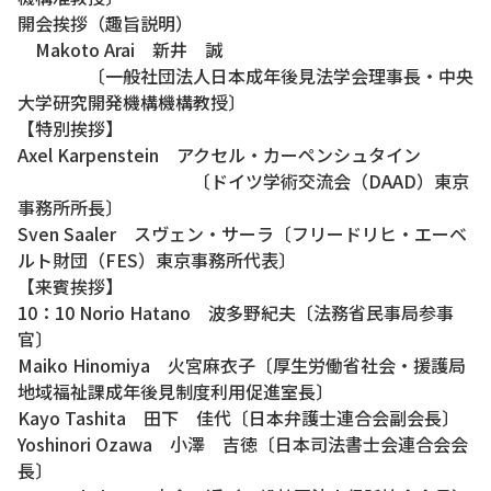
開会挨拶（趣旨説明）
Makoto Arai 新井 誠
〔一般社団法人日本成年後見法学会理事長・中央
大学研究開発機構機構教授〕
【特別挨拶】
Axel Karpenstein アクセル・カーペンシュタイン
〔ドイツ学術交流会（DAAD）東京
事務所所長〕
Sven Saaler スヴェン・サーラ〔フリードリヒ・エーベ
ルト財団（FES）東京事務所代表〕
【来賓挨拶】
10：10 Norio Hatano 波多野紀夫〔法務省民事局参事
官〕
Maiko Hinomiya 火宮麻衣子〔厚生労働省社会・援護局
地域福祉課成年後見制度利用促進室長〕
Kayo Tashita 田下 佳代〔日本弁護士連合会副会長〕
Yoshinori Ozawa 小澤 吉徳〔日本司法書士会連合会会
長〕