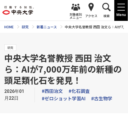
対象者別
Menu
アクセス
検索
メニュー
HOME
研究
新着ニュース
中央大学名誉教授 西田 治文ら：AIが7
研究
中央大学名誉教授 西田 治文
ら：AIが7,000万年前の新種の
頭足類化石を発見！
#西田治文
#化石調査
2026年01
#ゼロショット学習AI
#古生物学
月22日