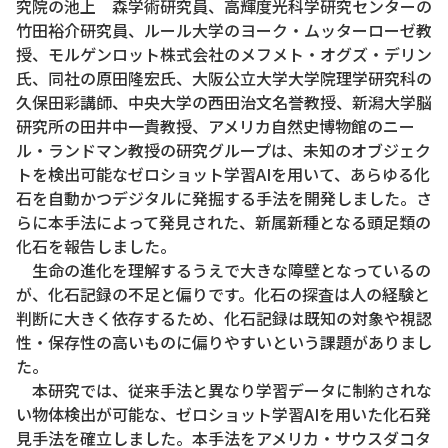
究院の池上 森学術研究員、高輝度光科学研究センターの
竹田裕介研究員、ルール大学のヨーク・ムッターローゼ教
授、モルゲンロット株式会社のメフメト・オグズ・デリン
氏、同社の原田隆宏氏、大阪公立大学大学院理学研究科の
久保田彩講師、中央大学の西田治文名誉教授、新潟大学脳
研究所の田井中一貴教授、アメリカ自然史博物館のニー
ル・ランドマン教授の研究グループは、未知のオブジェク
トを検出可能なゼロショット学習AIを用いて、あらゆる化
石を自動かつデジタルに発掘する手法を開発しました。さ
らに本手法によって発見された、新属新種となる頭足類の
化石を報告しました。
生命の進化を理解するうえで大きな障壁となっているの
が、化石記録の不足と偏りです。化石の探査は人の経験と
判断に大きく依存するため、化石記録は既知の対象や視認
性・保存性の高いものに偏りやすいという課題がありまし
た。
本研究では、従来手法と異なり学習データに制約されな
い物体検出が可能な、ゼロショット学習AIを用いた化石発
見手法を確立しました。本手法をアメリカ・サウスダコタ