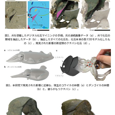
図1．AIを搭載したデジタル化石マイニングの手順。元の連続画像データ（a）、AIで化石の
領域を抽出したデータ（b）、抽出したすべての化石を、化石本来の色で3Dモデル化したも
の（c）、発見された新種の頭足類のクチバシ化石（d）。
図2．本研究で発見された新種に近縁な、現生のコウイカの仲間（a）とダンゴイカの仲間
（b）と、彼らがもつクチバシ（c）。