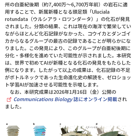
州の白亜紀後期（約7,400万～6,700万年前）の岩石に適
用することで、新属新種となる頭足類「Uluciala
rotundata（ウルシアラ・ロツンダータ）」の化石が発見
されました。分類の結果、これは現在の海洋で繁栄してい
ながらほとんど化石記録がなかった、コウイカとダンゴイ
カからなるグループの最古の記録であることが明らかにな
りました。この発見により、このグループが白亜紀後期に
分化・多様化を進めていた可能性が示されました。本研究
は、世界で初めてAIが新種となる化石の発見をもたらした
例になります。したがって以上の成果は、化石記録の不足
がボトルネックであった生命進化史の解読を、ゼロショッ
ト学習AIが加速させる可能性を示唆します。
なお、本研究成果は2026年1月16日（金）公開の
Communications Biology
誌にオンライン掲載
され
ました。