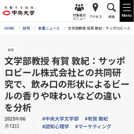
対象者別
Menu
アクセス
検索
メニュー
HOME
研究
新着ニュース
文学部教授 有賀 敦紀：サッポロビー
研究
文学部教授 有賀 敦紀：サッポ
ロビール株式会社との共同研
究で、飲み口の形状によるビー
ルの香りや味わいなどの違い
を分析
#中央大学文学部
#有賀 敦紀
2025年06
#認知心理学
#マーケティング
月12日