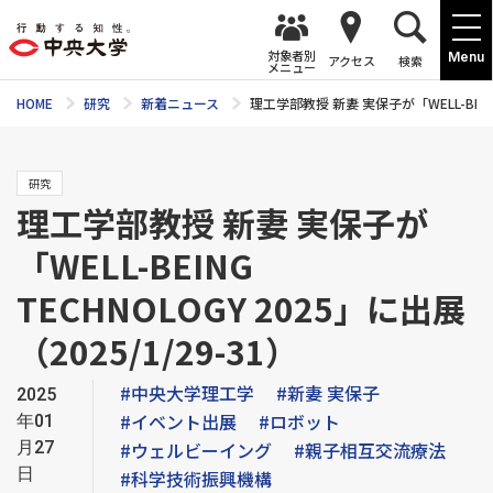
対象者別
Menu
アクセス
検索
メニュー
HOME
研究
新着ニュース
理工学部教授 新妻 実保子が「WELL-BEING 
研究
理工学部教授 新妻 実保子が
「WELL-BEING
TECHNOLOGY 2025」に出展
（2025/1/29-31）
#中央大学理工学
#新妻 実保子
2025
#イベント出展
#ロボット
年01
月27
#ウェルビーイング
#親子相互交流療法
日
#科学技術振興機構