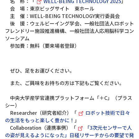
名 称：「
WELL-BEING TECHNOLOGY 2025
」
会 場：東京ビッグサイト 東ホール
主 催：WELL-BEING TECHNOLOGY実行委員会
後 援：ウェルビーイング学会、一般社団法人ロボット
フレンドリー施設推進機構、一般社団法人応用脳科学コン
ソーシアム
参加費：無料（要来場者登録）
ぜひ、足をお運びください。
また、ご興味をお持ちの方は下記もご覧ください。
中央大学産学官連携プラットフォーム「＋C」（プラス
シー）
Researcher（研究者紹介）「
ロボット技術で日々
の生活をもっと楽しく豊かに！
」
Collaboration（連携事例）「
「3次元センサーで人
の姿が見えるようになった」日経リサーチからの要望で発