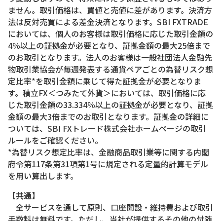
ません。取引価格は、買値と売値に差があります。決済方
法は反対売買による差金決済となります。SBI FXTRADE
においては、個人のお客様は取引価格に応じた取引金額の
4％以上の証拠金が必要となり、証拠金額の最大25倍まで
のお取引となります。法人のお客様は一般社団法人金融先
物取引業協会が毎週発表する通貨ペアごとの為替リスク想
定比率*を取引金額に乗じて得た証拠金が必要となりま
す。積立FX＜つみたて外貨＞においては、取引価格に応
じた取引金額の33.334％以上の証拠金が必要となり、証拠
金額の最大3倍までのお取引となります。証拠金の詳細に
ついては、SBI FXトレード株式会社ホームページの取引
ルールをご確認ください。
*為替リスク想定比率は、金融商品取引業等に関する内閣
府令第117条第31項第1号に規定される定量的計算モデル
を用い算出します。
【共通】
全サービスを通して原則、口座開設・維持費および取引
手数料は無料です。ただし、当社が提供するその他の付随