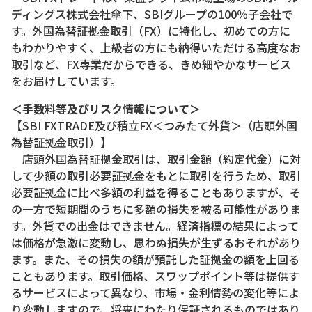
ディングス株式会社傘下、SBIグループの100％子会社で
す。外国為替証拠金取引（FX）に特化し、初めての方に
もわかりやすく、上級者の方にも納得いただける高度なお
取引など、FX専業だからできる、きめ細やかなサービス
をお届けしています。
＜手数料等及びリスク情報について＞
【SBI FXTRADE及び積立FX＜つみたて外貨＞（店頭外国
為替証拠金取引）】
店頭外国為替証拠金取引は、取引金額（約定代金）に対
して少額の取引必要証拠金をもとに取引を行うため、取引
必要証拠金に比べ多額の利益を得ることもありますが、そ
の一方で短期間のうちに多額の損失を被る可能性がありま
す。外貨での出金はできません。経済指標の結果によって
は価格が急激に変動し、思わぬ損失が生ずるおそれがあり
ます。また、その損失の額が預託した証拠金の額を上回る
こともあります。取引価格、スワップポイント等は提供す
るサービスによって異なり、市場・金利情勢の変化等によ
り変動しますので、将来にわたり保証されるものではあり