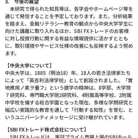
3. 今後の展望
本研究で得られた知見等は、各学会やホームページ等を
通じて発信することを予定しております。また、分析結果
を踏まえ、金融リテラシー教育の観点から中央大学学生に
向けた講義に取り入れるほか、SBI FXトレードのお客様
に対し投資行動に関する有益な情報提供に活かすととも
に、取引環境やサービス仕様の改善にも反映するよう努め
ます。
【中央大学について】
中央大学は、1885（明治18）年、18人の若き法律家たち
によって「英吉利法律学校」として創設されました。「實
地應用ノ素ヲ養フ」という建学の精神は、8学部、大学院
７研究科、専門職大学院2研究科、4附属高等学校、2附属
中学校を擁する総合学園となった現在、多様な学問研究と
幅広い実践的な教育を通して「行動する知性」を育む、と
いうユニバーシティメッセージに受け継がれています。
【SBI FXトレード株式会社について】
SBI FXトレードは、東証プライム市場上場のSBIホール