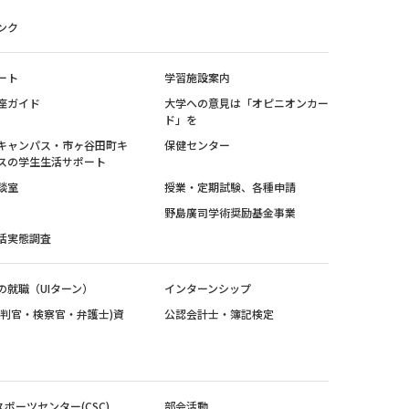
ンク
ート
学習施設案内
座ガイド
大学への意見は「オピニオンカー
ド」を
キャンパス・市ヶ谷田町キ
保健センター
スの学生生活サポート
談室
授業・定期試験、各種申請
野島廣司学術奨励基金事業
活実態調査
の就職（UIターン）
インターンシップ
裁判官・検察官・弁護士)資
公認会計士・簿記検定
スポーツセンター(CSC)
部会活動