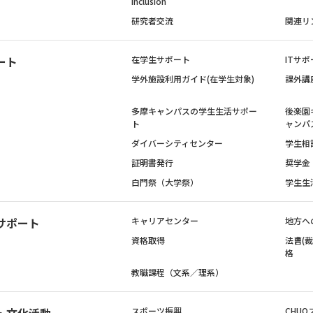
Inclusion
研究者交流
関連リ
ート
在学生サポート
ITサポ
学外施設利用ガイド(在学生対象)
課外講
多摩キャンパスの学生生活サポー
後楽園
ト
ャンパ
ダイバーシティセンター
学生相
証明書発行
奨学金
白門祭（大学祭）
学生生
サポート
キャリアセンター
地方へ
資格取得
法曹(
格
教職課程（文系／理系）
・文化活動
スポーツ振興
CHUO