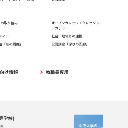
sへの取り組み
オープンカレッジ：クレセント・
アカデミー
ティア
社会・地域との連携
組「知の回廊」
公開講座「学びの回廊」
向け情報
教職員専用
等学校)
科)