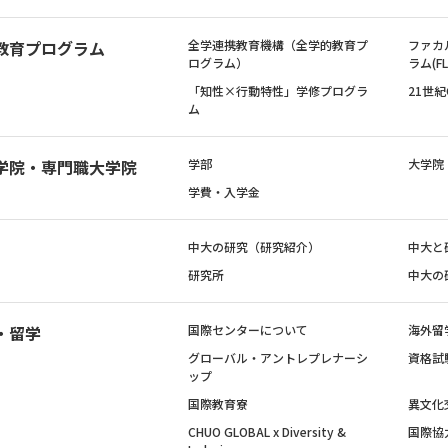
教育プログラム
全学連携教育機構（全学的教育プ
ファカ
ログラム）
ラム(FL
「知性×行動特性」学修プログラ
21世
ム
学院・専門職大学院
学部
大学院
学費・入学金
中大の研究（研究紹介）
中大と
研究所
中大の
・留学
国際センターについて
海外留
グローバル・アントレプレナーシ
資格試
ップ
国際教育寮
異文化
CHUO GLOBAL x Diversity &
国際協