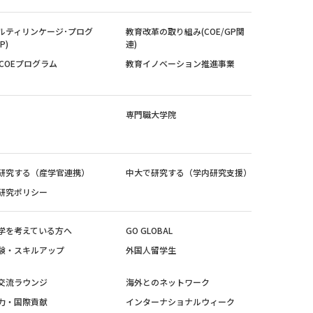
ルティリンケージ･プログ
教育改革の取り組み(COE/GP関
P)
連)
紀COEプログラム
教育イノベーション推進事業
専門職大学院
研究する（産学官連携）
中大で研究する（学内研究支援）
研究ポリシー
学を考えている方へ
GO GLOBAL
験・スキルアップ
外国人留学生
交流ラウンジ
海外とのネットワーク
力・国際貢献
インターナショナルウィーク