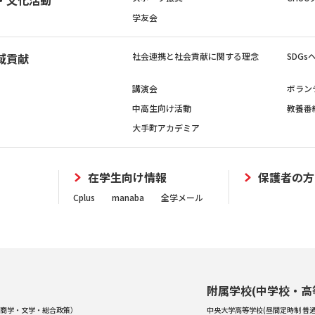
学友会
域貢献
社会連携と社会貢献に関する理念
SDG
講演会
ボラン
中高生向け活動
教養番
大手町アカデミア
在学生向け情報
保護者の方
Cplus
manaba
全学メール
附属学校(中学校・高
商学・文学・総合政策）
中央大学高等学校(昼間定時制 普通