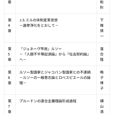
章
和
則
第
J.S.ミルの体制変革思想
下
4
－選挙浄化をとおして－
條
章
慎
一
第
「ジュネーヴ市民」ルソー
落
5
－『人間不平等起源論』から『社会契約論』
合
章
へ－
隆
第
ルソー型国家とジャコバン型国家との不連続
鳴
6
－ルソーの一般意志論とロベスピエールの論
子
章
理－
博
子
第
プルードンの連合主義理論形成過程
横
7
山
章
清