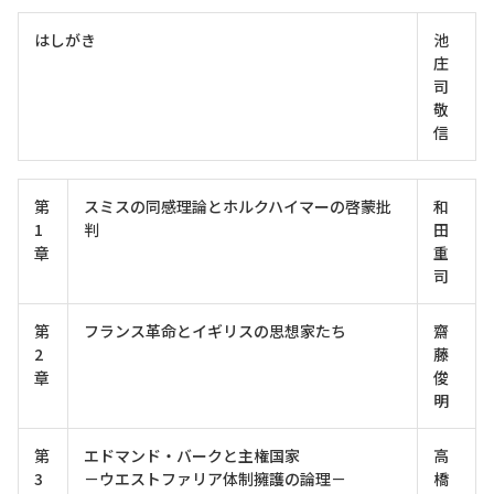
はしがき
池
庄
司
敬
信
第
スミスの同感理論とホルクハイマーの啓蒙批
和
1
判
田
章
重
司
第
フランス革命とイギリスの思想家たち
齋
2
藤
章
俊
明
第
エドマンド・バークと主権国家
高
3
－ウエストファリア体制擁護の論理－
橋