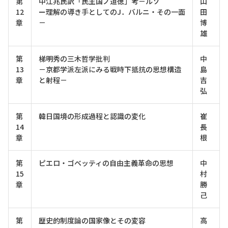
第
中江兆民訳「民主国ノ道徳」考－ルソ
山
12
ー理解の導き手としてのJ．バルニ・その一面
田
章
－
博
雄
第
梯明秀の三木哲学批判
中
13
－京都学派左派にみる戦時下抵抗の思想構造
島
章
と射程－
吉
弘
第
韓日国境の形成過程と認識の変化
崔
14
長
章
根
第
ピエロ・ゴベッティの自由主義革命の思想
中
15
村
章
勝
己
第
歴史的制度論の国家像とその変容
高