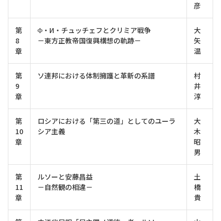
彦
第
Φ・И・チュッチェフとクリミア戦争
大
8
－東方正教帝国復興構想の軌跡－
矢
章
温
第
ソ連邦における体制擁護と革新の系譜
村
9
井
章
淳
第
ロシアにおける「第三の道」としてのユーラ
大
10
シア主義
木
章
昭
男
第
ルソーと安藤昌益
土
11
－自然観の相違－
橋
章
貴