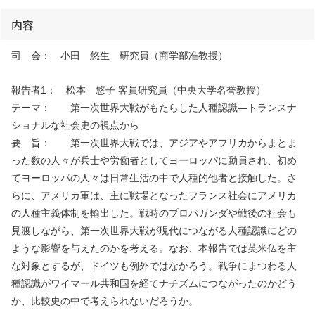
内容
司 会： 小田 悠生 研究員（商学部准教授）
報告者1： 松本 悠子 客員研究員（中央大学名誉教授）
テーマ： 第一次世界大戦がもたらした人種認識―トランスナ
ショナルな社会史の視点から
要 旨： 第一次世界大戦では、アジアやアフリカからまとま
った数の人々が兵士や労働者としてヨーロッパに動員され、初め
てヨーロッパの人々は日常生活の中で人種的他者と接触した。さ
らに、アメリカ軍は、主に戦場となったフランス社会にアメリカ
の人種主義体制を輸出した。戦時のプロパガンダや戦後の社会も
見渡しながら、第一次世界大戦が現代につながる人種認識にどの
ような影響を与えたのかを考える。なお、本報告では英米仏を主
な対象とするが、ドイツも例外ではなかろう。戦争にまつわる人
種認識がワイマール共和国を経てナチズムにつながったのかどう
か、比較史の中で考えられないだろうか。