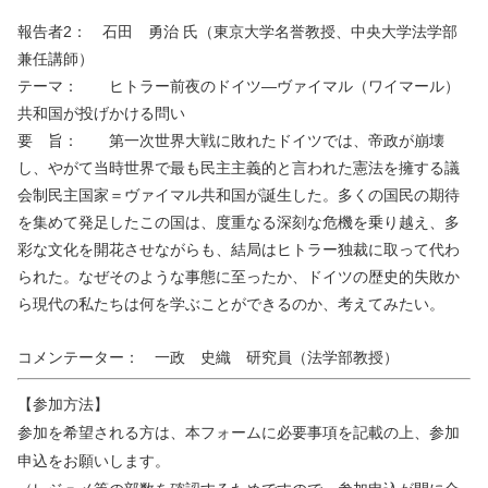
報告者2： 石田 勇治 氏（東京大学名誉教授、中央大学法学部
兼任講師）
テーマ： ヒトラー前夜のドイツ―ヴァイマル（ワイマール）
共和国が投げかける問い
要 旨： 第一次世界大戦に敗れたドイツでは、帝政が崩壊
し、やがて当時世界で最も民主主義的と言われた憲法を擁する議
会制民主国家＝ヴァイマル共和国が誕生した。多くの国民の期待
を集めて発足したこの国は、度重なる深刻な危機を乗り越え、多
彩な文化を開花させながらも、結局はヒトラー独裁に取って代わ
られた。なぜそのような事態に至ったか、ドイツの歴史的失敗か
ら現代の私たちは何を学ぶことができるのか、考えてみたい。
コメンテーター： 一政 史織 研究員（法学部教授）
【参加方法】
参加を希望される方は、本フォームに必要事項を記載の上、参加
申込をお願いします。