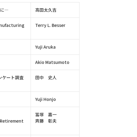
心に―
高田太久吉
anufacturing
Terry L. Besser
Yuji Aruka
Akio Matsumoto
ンケート調査
田中 史人
Yuji Honjo
冨塚 嘉一
etirement
斉藤 彰夫