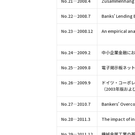
No.21―2008.4
Zusammenhang z
No.22―2008.7
Banks' Lending
No.23―2008.12
An empirical ana
No.24―2009.2
中小企業金融に
No.25―2009.8
電子掲示板ネッ
No.26―2009.9
ドイツ・コーポ
（2003年版およ
No.27―2010.7
Bankers' Overco
No.28―2011.3
The impact of in
No.29―2011.12
機械金属工業の