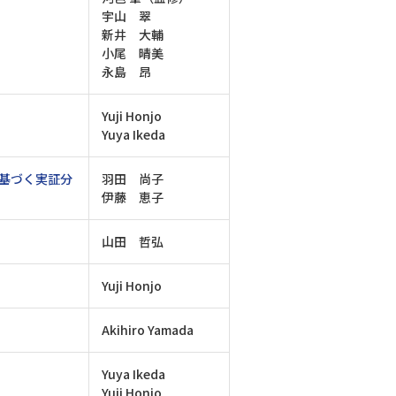
宇山 翠
新井 大輔
小尾 晴美
永島 昂
Yuji Honjo
Yuya Ikeda
基づく実証分
羽田 尚子
伊藤 恵子
山田 哲弘
Yuji Honjo
Akihiro Yamada
Yuya Ikeda
Yuji Honjo