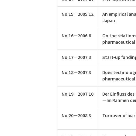
No.15―2005.12
An empirical anal
Japan
No.16―2006.8
On the relation
pharmaceutical 
No.17―2007.3
Start-up fundin
No.18―2007.3
Does technologi
pharmaceutical 
No.19―2007.10
Der Einfluss de
―Im Rahmen de
No.20―2008.3
Turnover of mark