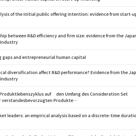
ysis of the initial public offering intention: evidence from start-up
ship between R&D efficiency and firm size: evidence from the Japa
industry
g gaps and entrepreneurial human capital
cal diversification affect R&D performance? Evidence from the Ja
industry
s Produktlebenszyklus auf den Umfang des Consideration Set
r verstandesbevorzugten Produkte―
et leaders: an empirical analysis based on a discrete-time durat