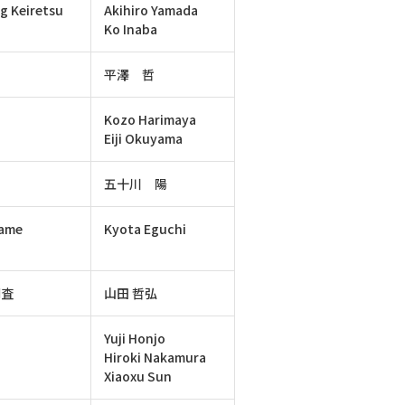
ng Keiretsu
Akihiro Yamada
Ko Inaba
平澤 哲
Kozo Harimaya
Eiji Okuyama
五十川 陽
Name
Kyota Eguchi
調査
山田 哲弘
Yuji Honjo
Hiroki Nakamura
Xiaoxu Sun