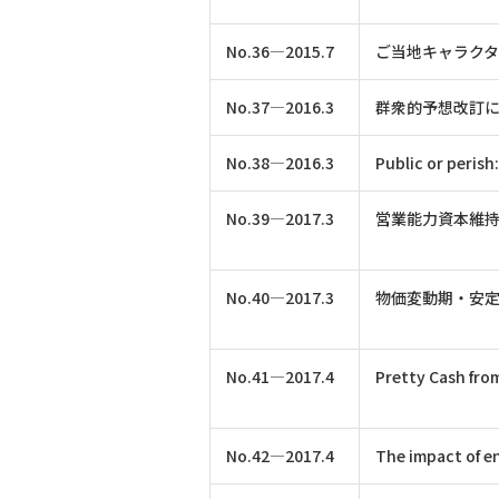
No.36―2015.7
ご当地キャラク
No.37―2016.3
群衆的予想改訂
No.38―2016.3
Public or perish:
No.39―2017.3
営業能力資本維
No.40―2017.3
物価変動期・安
No.41―2017.4
Pretty Cash from
No.42―2017.4
The impact of en