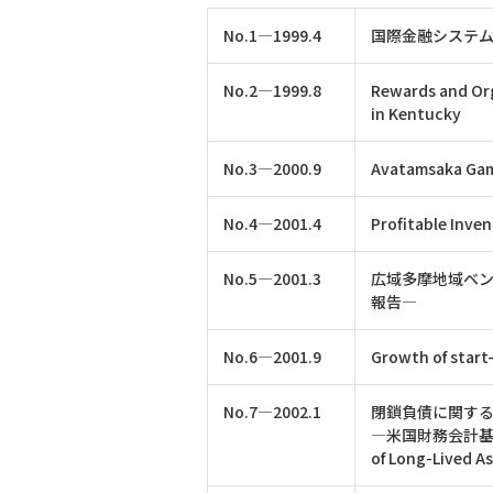
No.1―1999.4
国際金融システ
No.2―1999.8
Rewards and Org
in Kentucky
No.3―2000.9
Avatamsaka Game
No.4―2001.4
Profitable Inve
No.5―2001.3
広域多摩地域ベン
報告―
No.6―2001.9
Growth of start
No.7―2002.1
閉鎖負債に関す
―米国財務会計基準審議会
of Long-Li