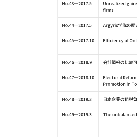
No.43―2017.5
Unrealized gains
firms
No.44―2017.5
Argyris学説
No.45―2017.10
Efficiency of On
No.46―2018.9
会計情報の比較
No.47―2018.10
Electoral Refor
Promotion in T
No.48―2019.3
日本企業の租税
No.49―2019.3
The unbalanced