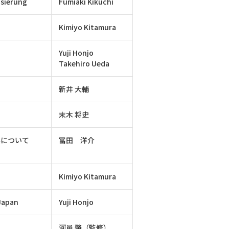
isierung
Fumiaki Kikuchi
Kimiyo Kitamura
Yuji Honjo
Takehiro Ueda
新井 大輔
末木 将史
係について
冨田 洋介
Kimiyo Kitamura
 Japan
Yuji Honjo
河邑 肇（監修）