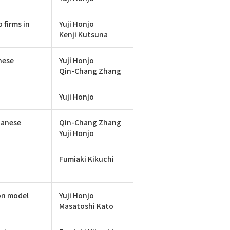
 firms in
Yuji Honjo
Kenji Kutsuna
nese
Yuji Honjo
Qin-Chang Zhang
Yuji Honjo
panese
Qin-Chang Zhang
Yuji Honjo
Fumiaki Kikuchi
ion model
Yuji Honjo
Masatoshi Kato