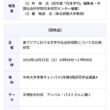
（1）林 昶 氏（前中国『日本学刊』編集長・中
報告
国社会科学院日本研究センター編審）
者
（2）叢 暁波 氏（東北師範大学教授）
【研究会】
主
東アジアにおける文学の社会的役割についての比較
催
研究
日
2019年10月15日（火）15時00分～17時00分
時
場
中央大学多摩キャンパス2号館4階研究所会議室4
所
テー
文明批判の目 アンバル・パストさんに聞く
マ