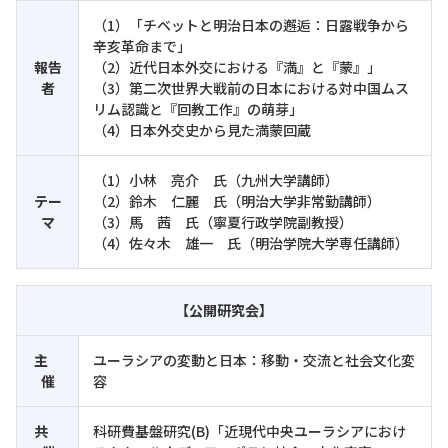
（1）「チベットと明治日本の邂逅：日露戦争から
辛亥革命まで」
報告
（2）近代日本外交における『満』と『蒙』」
者
（3）第二次世界大戦前の日本における対中国ムス
リム認識と『回教工作』の萌芽」
（4）日本外交史から見た満蒙回蔵
（1）小林 亮介 氏（九州大学講師）
テー
（2）鈴木 仁麗 氏（明治大学非常勤講師）
マ
（3）馬 茜 氏（寧夏行政学院副教授）
（4）佐々木 雄一 氏（明治学院大学専任講師）
【公開研究会】
主
ユーラシアの変動と日本：移動・交流と社会文化変
催
容
共
科研費基盤研究(B)「近現代中央ユーラシアにおけ