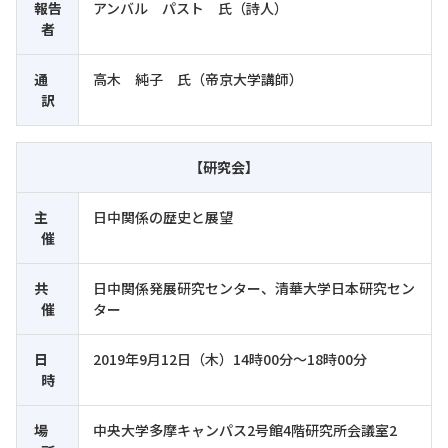
報告
アンバル パスト 氏（詩人）
者
通
高木 純子 氏（帝京大学講師）
訳
【研究会】
主
日中関係の歴史と展望
催
共
日中関係発展研究センター、清華大学日本研究セン
催
ター
日
2019年9月12日（木）14時00分～18時00分
時
場
中央大学多摩キャンパス2号館4階研究所会議室2