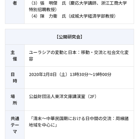
者
（3）張 明傑 氏（慶応大学講師、浙江工商大学
特別招聘教授）
（4）陳 力衛 氏（成城大学経済学部教授）
【公開研究会】
主
ユーラシアの変動と日本：移動・交流と社会文化変
催
容
日
2020年2月8日（土）13時30分～19時00分
時
場
公益財団法人東洋文庫講演室（2F）
所
共通
「清末～中華民国期における日中間の交流：周縁諸
テー
地域を中心に」
マ