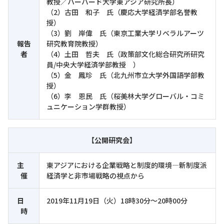
教授／ハーバード大学東アジア研究所長）
（2）古田 和子 氏（慶応大学経済学部名誉教
授）
（3）劉 岸偉 氏（東京工業大学リベラルアーツ
報告
研究教育院教授）
者
（4）土田 哲夫 氏（政策部文化総合研究所研究
員/中央大学経済学部教授 ）
（5）金 鳳珍 氏（北九州市立大学外国語学部教
授）
（6）李 恩民 氏（桜美林大学グローバル・コミ
ュニケーション学群教授）
【公開研究会】
主
東アジアにおける企業戦略と制度的環境―新制度派
催
経済学と非市場戦略の視点から
日
2019年11月19日（火）18時30分～20時00分
時