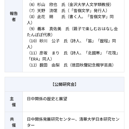
（6）杉山 欣也 氏（金沢大学人文学類教授）
（7）天野 流氓 氏（「雪嶺文学」発行人）
報告
（8）此花 朔 氏（書く人。「雪嶺文学」同
者
人）
（9）義本 真佐美 氏（親子で楽しむおはなし会
たんぽぽ代表）
（10）砂川 公子 氏（詩人、「笛」「歴程」同
人）
（11）彦坂 まり 氏（詩人、「北國帯」「花筏」
「ERA」同人）
（12）薮田 由梨 氏（徳田秋聲記念館学芸員）
【公開研究会】
主
日中関係の歴史と展望
催
共
日中関係発展研究センター、清華大学日本研究セン
催
ター