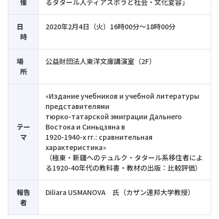
催
るタタール人ディアスポラと社会・文化変容」
日
2020年2月4日（火）16時00分～18時00分
時
場
公益財団法人東洋文庫講演室（2F）
所
«Издание учебников и учебной литературы
представителями
тюрко-татарской эмиграции Дальнего
テー
Востока и Синьцзяна в
マ
1920-1940-х гг.: сравнительная
характеристика»
（極東・新疆へのテュルク・タタール系移住者によ
る1920-40年代の教科書・教材の出版：比較評価）
報告
Diliara USMANOVA 氏（カザン連邦大学教授）
者