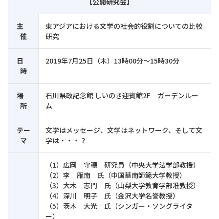
【公開研究会】
主
東アジアにおける文学の社会的役割についての比較
催
研究
日
2019年7月25日（木）13時00分～15時30分
時
場
石川県政記念館 しいのき迎賓館2F ガーデンルー
所
ム
テー
文学はメッセージ、文学はネットワーク、そして文
マ
学は・・・？
（1）広岡 守穂 研究員（中央大学法学部教授）
（2）李 雁南 氏（中国華南師範大学教授）
（3）大木 志門 氏（山梨大学教育学部准教授）
（4）深川 明子 氏（金沢大学名誉教授）
（5）茨木 大光 氏（シンガー・ソングライタ
ー）