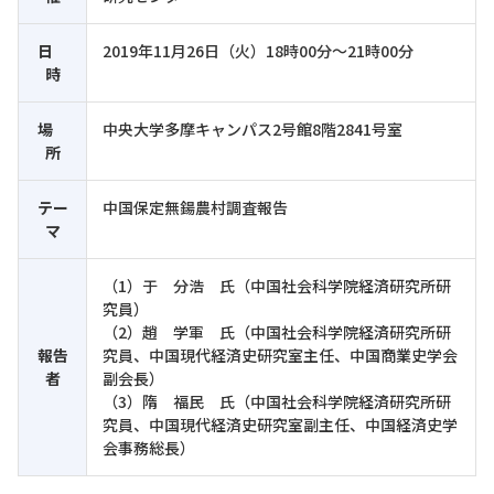
日
2019年11月26日（火）18時00分～21時00分
時
場
中央大学多摩キャンパス2号館8階2841号室
所
テー
中国保定無鍚農村調査報告
マ
（1）于 分浩 氏（中国社会科学院経済研究所研
究員）
（2）趙 学軍 氏（中国社会科学院経済研究所研
報告
究員、中国現代経済史研究室主任、中国商業史学会
者
副会長）
（3）隋 福民 氏（中国社会科学院経済研究所研
究員、中国現代経済史研究室副主任、中国経済史学
会事務総長）