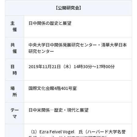
【公開研究会】
主
日中関係の歴史と展望
催
共
中央大学日中関係発展研究センター・清華大學日本
催
研究センター
日
2019年11月21日（木）14時30分～17時00分
時
場
国際文化会館4階401号室
所
テー
日中米関係―歴史・現代と展望
マ
（1）Ezra Feivel Vogel 氏（ハーバード大学名誉