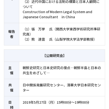
（2）近代中国における法制の構築と日本人顧問に
ついて
Construction of Modern Legal System and
Japanese Consultant in China
（1）張 万挙 氏（関西大学東西学術研究所準研
報告
究員）
者
（2）熊 達雲 氏（山梨学院大学法学部教授）
【公開研究会】
主
朝鮮史研究と日本史研究の接点―朝鮮半島と日本の
催
共生をめざして―
共
日中関係発展研究センター、清華大学日本研究セン
催
ター
日
2019年5月27日（月）15時00分～19時00分
時