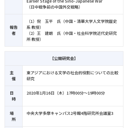
Earlier Stage of the Sino-Japanese War
（日中戦争前の中国外交戦略）
（1）倪 玉平 氏（中国・清華大学人文学院歴史
報告
系 教授）
者
（2）王 建朗 氏（中国・社会科学院近代史研究
所 教授）
【公開研究会】
主
東アジアにおける文学の社会的役割についての比較
催
研究
日
2020年1月16日（木）17時00分～19時00分
時
場
中央大学多摩キャンパス2号館4階研究所会議室3
所