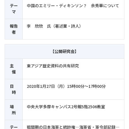
テー
中国のエミリー・ディキンソン？ 余秀華について
マ
報告
李 欣欣 氏（著述業・詩人）
者
【公開研究会】
主
東アジア歴史資料の共有研究
催
日
2020年1月27日（月）15時00分～17時00分
時
場
中央大学多摩キャンパス2号館5階2506教室
所
テー
戦間期の日本海軍と統帥権―海軍省・軍令部記録―