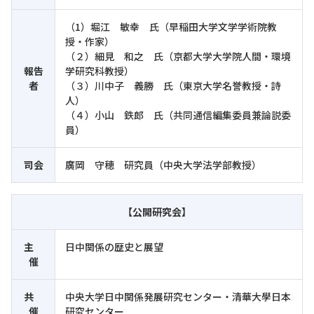
（1）堀江 敏幸 氏（早稲田大学文学学術院教
授・作家）
（２）細見 和之 氏（京都大学大学院人間・環境
報告
学研究科教授）
者
（３）川中子 義勝 氏（東京大学名誉教授・詩
人）
（４）小山 鉄郎 氏（共同通信編集委員兼論説委
員）
司会
廣岡 守穂 研究員（中央大学法学部教授）
【公開研究会】
主
日中関係の歴史と展望
催
共
中央大学日中関係発展研究センター・清華大學日本
催
研究センター