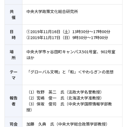
共
中央大学政策文化総合研究所
催
日
①2019年11月16日（土）13時30分～17時00分
時
②2019年11月17日（日）9時30分～17時00分
場
中央大学市ヶ谷田町キャンパス501号室、902号室
所
ほか
テー
「グローバル文明」と「和」＜やわらぎ＞の思想
マ
（1）牧野 英二 氏（法政大学名誉教授）
報告
（2）宮嶋 俊一 氏（北海道大学准教授）
者
（3）保坂 俊司 氏（中央大学国際情報学部教
授）
司会
加藤 久典 氏（中央大学総合政策学部教授）