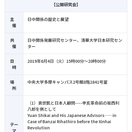
【公開研究会】
主
日中関係の歴史と展望
催
共
日中関係発展研究センター、清華大学日本研究セン
催
ター
日
2019年6月4日（火）15時00分～20時00分
時
場
中央大学多摩キャンパス2号館8階2841号室
所
（1）袁世凱と日本人顧問----辛亥革命前の坂西利
八郎を例として
Yuan Shikai and His Japanese Advisors——in
Case of Banzai Rihathiro before the Xinhai
テー
Revolution
マ