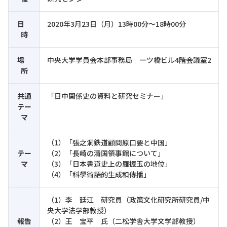
日
2020年3月23日（月）13時00分～18時00分
時
場
中央大学学員会本部事務局 一ツ橋ビル4階会議室2
所
共通
「日中関係史の資料と研究セミナー」
テー
マ
（1）「張之洞鉄道顧問原口要と中国」
テー
（2）「長崎の清国領事館について」
マ
（3）「日本書道史上の羅振玉の地位」
（4）「科學術語的生成和傳播」
（1）李 廷江 研究員（政策文化研究所研究員/中
央大学法学部教授）
報告
（2）王 宝平 氏（二松学舎大学文学部教授）