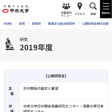
対象者別
Menu
アクセス
検索
メニュー
HOME
研究
研究所
政策文化総合研究所
公開研究会等の記録
研究
2019年度
【公開研究会】
主
日中関係の歴史と展望
催
共
中央大学日中関係発展研究センター・清華大學日本
催
研究センター