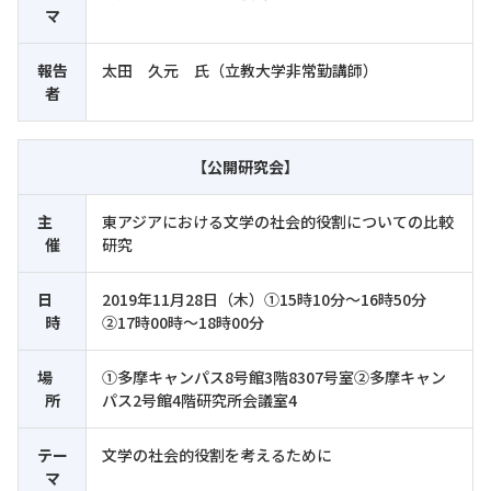
マ
報告
太田 久元 氏（立教大学非常勤講師）
者
【公開研究会】
主
東アジアにおける文学の社会的役割についての比較
催
研究
日
2019年11月28日（木）①15時10分～16時50分
時
②17時00時～18時00分
場
①多摩キャンパス8号館3階8307号室②多摩キャン
所
パス2号館4階研究所会議室4
テー
文学の社会的役割を考えるために
マ