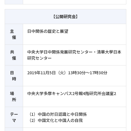
【公開研究会】
主
日中関係の歴史と展望
催
共
中央大学日中関係発展研究センター・清華大學日本
催
研究センター
日
2019年11月5日（火）13時30分～17時30分
時
場
中央大学多摩キャンパス2号館4階研究所会議室2
所
テー
（1）中国の対日認識と中日関係
マ
（2）中国文化と中国人の自我