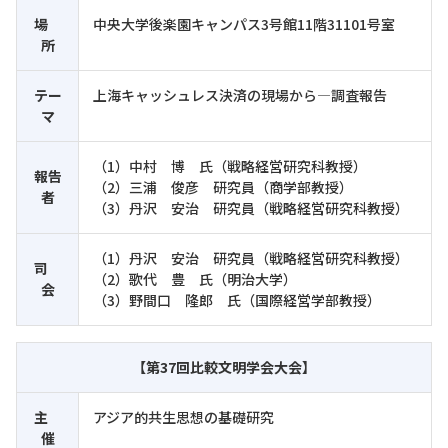
場
中央大学後楽園キャンパス3号館11階31101号室
所
テー
上海キャッシュレス決済の現場から―調査報告
マ
（1）中村 博 氏（戦略経営研究科教授）
報告
（2）三浦 俊彦 研究員（商学部教授）
者
（3）丹沢 安治 研究員（戦略経営研究科教授）
（1）丹沢 安治 研究員（戦略経営研究科教授）
司
（2）歌代 豊 氏（明治大学）
会
（3）野間口 隆郎 氏（国際経営学部教授）
【第37回比較文明学会大会】
主
アジア的共生思想の基礎研究
催