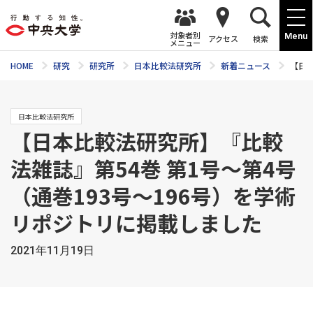
対象者別
Menu
アクセス
検索
メニュー
HOME
研究
研究所
日本比較法研究所
新着ニュース
【日本
日本比較法研究所
【日本比較法研究所】『比較
法雑誌』第54巻 第1号～第4号
（通巻193号～196号）を学術
リポジトリに掲載しました
2021年11月19日