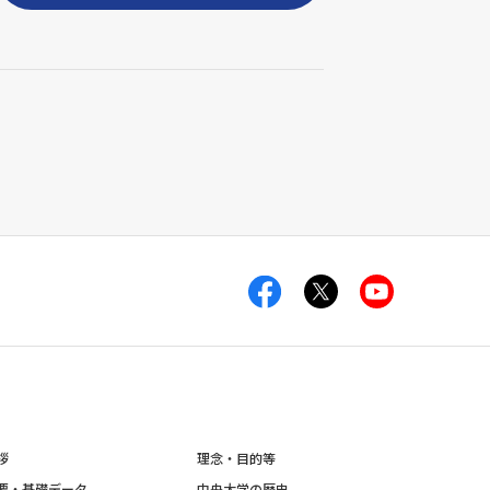
拶
理念・目的等
要・基礎データ
中央大学の歴史