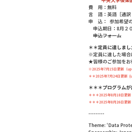
中央大学後楽
費 用：無料
言 語：英語［通
申 込： 参加希望
申込期日：8月２０
申込フォーム
＊＊定員に達しまし
※定員に達した場合
★皆様のご参加を
※2025年7月15日更新（updat
＊＊2025年7月24日更新 (upd
＊＊＊プログラムが
＊＊＊2025年8月18日更新 (up
＊＊＊2025年8月26日更新
---------
Theme: ‘Data Prote