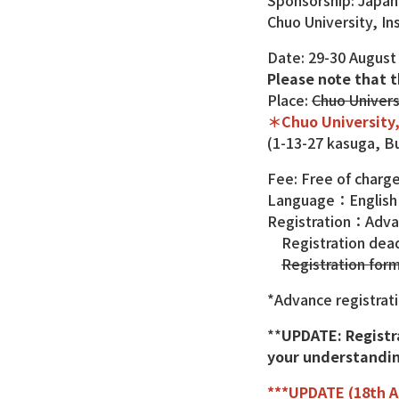
Sponsorship: Japan
Chuo University, In
Date: 29-30 August
Please note that 
Place:
Chuo Univers
＊Chuo University,
(1-13-27 kasuga, B
Fee: Free of charg
Language：English
Registration：Adva
Registration deadl
Registration for
*Advance registrat
**
UPDATE: Registr
your understandin
***UPDATE (18th A