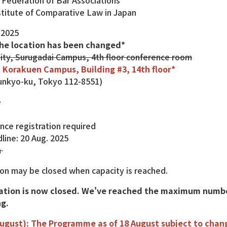
 Federation of Bar Associations
stitute of Comparative Law in Japan
 2025
the location has been changed*
ity, Surugadai Campus, 4th floor conference room
 Korakuen Campus, Building #3, 14th floor*
unkyo-ku, Tokyo 112-8551)
e
nce registration required
ine: 20 Aug. 2025
m
ion may be closed when capacity is reached.
ation is now closed. We've reached the maximum number
g.
ugust): The Programme as of 18 August subject to chan