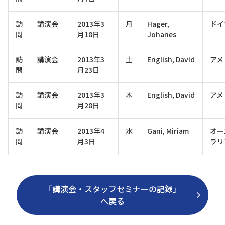
訪
講演会
2013年3
月
Hager,
ドイ
問
月18日
Johanes
訪
講演会
2013年3
土
English, David
アメ
問
月23日
訪
講演会
2013年3
木
English, David
アメ
問
月28日
訪
講演会
2013年4
水
Gani, Miriam
オー
問
月3日
ラリ
「講演会・スタッフセミナーの記録」
へ戻る