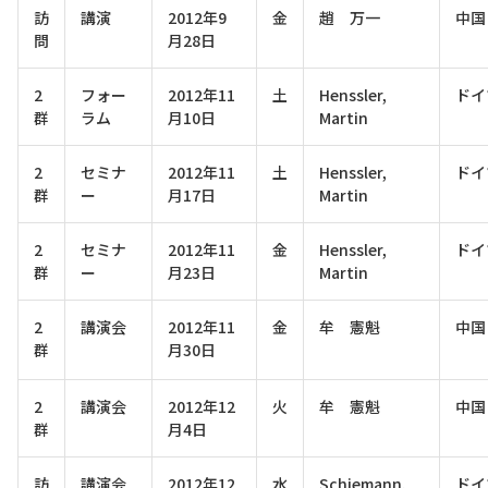
訪
講演
2012年9
金
趙 万一
中国
問
月28日
2
フォー
2012年11
土
Henssler,
ドイ
群
ラム
月10日
Martin
2
セミナ
2012年11
土
Henssler,
ドイ
群
ー
月17日
Martin
2
セミナ
2012年11
金
Henssler,
ドイ
群
ー
月23日
Martin
2
講演会
2012年11
金
牟 憲魁
中国
群
月30日
2
講演会
2012年12
火
牟 憲魁
中国
群
月4日
訪
講演会
2012年12
水
Schiemann,
ドイ