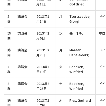
問
月12日
Gottfried
2
講演会
2013年1
月
Tsertsvadze,
ドイ
群
月14日
Giorgi
訪
講演会
2013年2
水
張 千帆
中国
問
月6日
訪
講演会
2013年2
月
Maasen,
ドイ
問
月25日
Hans-Georg
2
講演会
2013年2
火
Boecken,
ドイ
群
月19日
Winfried
2
講演会
2013年2
土
Boecken,
ドイ
群
月23日
Winfried
訪
講演会
2013年3
木
Ries, Gerhard
ドイ
問
月7日