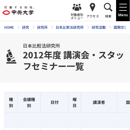
対象者別
Menu
アクセス
検索
メニュー
HOME
研究
研究所
日本比較法研究所
研究活動
国際交流
日本比較法研究所
2012年度 講演会・スタッ
フセミナー一覧
種
会議種
曜
日付
講演者
国
別
別
日