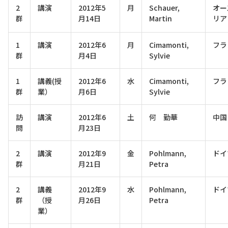
2
講演
2012年5
月
Schauer,
オー
群
月14日
Martin
リア
1
講演
2012年6
月
Cimamonti,
フラ
群
月4日
Sylvie
1
講義(授
2012年6
水
Cimamonti,
フラ
群
業）
月6日
Sylvie
訪
講演
2012年6
土
何 勤華
中国
問
月23日
2
講演
2012年9
金
Pohlmann,
ドイ
群
月21日
Petra
2
講義
2012年9
水
Pohlmann,
ドイ
群
（授
月26日
Petra
業）