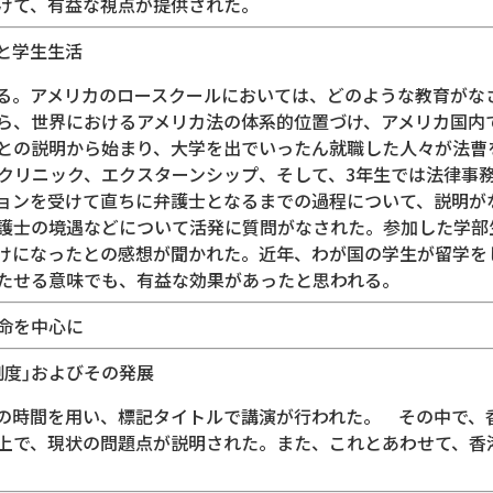
けて、有益な視点が提供された。
と学生生活
る。アメリカのロースクールにおいては、どのような教育がな
ら、世界におけるアメリカ法の体系的位置づけ、アメリカ国内
との説明から始まり、大学を出でいったん就職した人々が法曹
ルクリニック、エクスターンシップ、そして、3年生では法律事
ョンを受けて直ちに弁護士となるまでの過程について、説明が
護士の境遇などについて活発に質問がなされた。参加した学部
けになったとの感想が聞かれた。近年、わが国の学生が留学を
たせる意味でも、有益な効果があったと思われる。
命を中心に
制度｣およびその発展
｣の時間を用い、標記タイトルで講演が行われた。 その中で、
上で、現状の問題点が説明された。また、これとあわせて、香