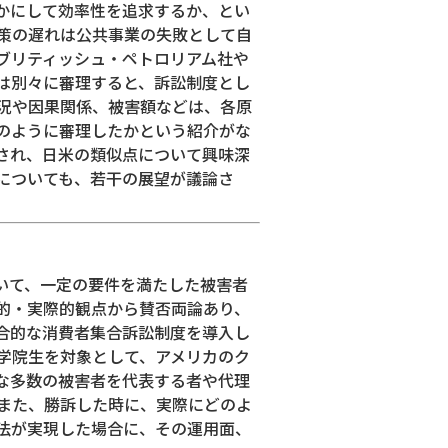
かにして効率性を追求するか、とい
策の遅れは公共事業の失敗として自
ブリティッシュ・ペトロリアム社や
は別々に審理すると、訴訟制度とし
況や因果関係、被害額などは、各原
のように審理したかという紹介がな
され、日米の類似点について興味深
についても、若干の展望が議論さ
いて、一定の要件を満たした被害者
的・実際的観点から賛否両論あり、
合的な消費者集合訴訟制度を導入し
学院生を対象として、アメリカのク
な多数の被害者を代表する者や代理
また、勝訴した時に、実際にどのよ
法が実現した場合に、その運用面、