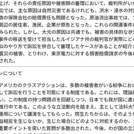
上げ、それらの責任原因や被害額の審理において、裁判所がい
訟では、主な原因は自然災害であるけれども、洪水・浸水の対
数の保険会社の賠償責任も問題となった。原油流出事故では、
周辺の居住者、漁民、企業が原告となった。これらの関連事件
みられた。しかし、大元の原因は共通でも、被害の具体的な状
事件の移送を受けて担当したルイジアナ州の裁判官が実際にど
似のやり方で訴訟を併合して審理したケースがあることが紹介
震災の被害、とりわけ、東京電力に対する損害賠償請求の今後
された。
ンについて
アメリカのクラスアクションは、多数の被害者がいる紛争にお
して訴訟を行うことを可能にする制度である。これには、理論
い。この制度の持つ問題点を回避しつつ、日本でも我が国に適
進行中である。このような立法動向を踏まえ、主として法科大
運用について講演をしてもらった。院生たちからは、そのよう
益相反を生じないか、生じた場合にどのように対処するのか、
重要ポイントを突いた質問が多数出された。今後、わが国の立