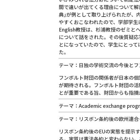
間で違いが出てくる理由について解
典｣が例として取り上げられたが、
やすくおこなわれたので、学部学生
English教授は、杉浦教授のゼミ
について話をされた。その後質疑応
とになっていたので、学生にとっては、
た。
テーマ：日独の学術交流の今後とフ
フンボルト財団の関係者が日本の個
が期待される。フンボルト財団の活
とが重要である旨、財団からも指摘
テーマ：Academic exchange progra
テーマ：リスボン条約後の欧州連合
リスボン条約後のEUの実態を提示
る。実質は憲法条約と変わらない。