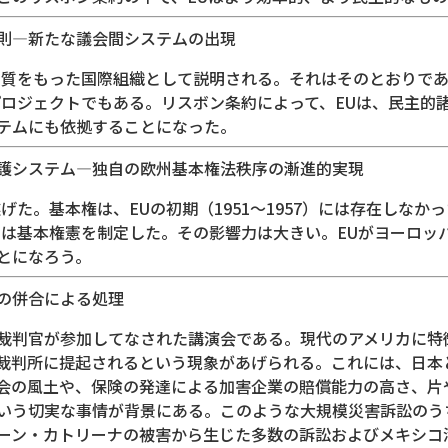
則―新たな議会間システムの出現
性質をもった国際組織として説明される。それはそのとおりであ
プロジェクトでもある。リスボン条約によって、EUは、民主的
テムにも依拠することになった。
護システム―独自の欧州基本権法秩序の漸進的実現
げた。基本権は、EUの初期（1951～1957）には存在しなか
Uは基本権憲を制定した。その影響力は大きい。EUがヨーロッ
とになろう。
きの併合による処理
裁判官が参加してなされた講演会である。現代のアメリカに特
裁判所に提起されるという現象があげられる。これには、日本
会の風土や、保険の発達による加害企業の賠償能力の高さ、片
いう切実な事情が背景にある。このような大規模災害訴訟のう
ーン・カトリーナの被害から生じた多数の訴訟およびメキシコ