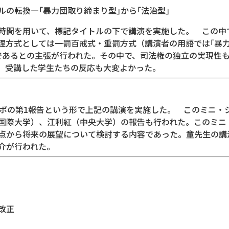
の転換―｢暴力団取り締まり型｣から｢法治型｣
業時間を用いて、標記タイトルの下で講演を実施した。 この中
理方式としては一罰百戒式・重罰方式（講演者の用語では｢暴力
であるとの主張が行われた。その中で、司法権の独立の実現性
、受講した学生たちの反応も大変よかった。
ンポの第1報告という形で上記の講演を実施した。 このミニ・
国際大学）、江利紅（中央大学）の報告も行われた。このミニ・
点から将来の展望について検討する内容であった。童先生の講
介が行われた。
改正