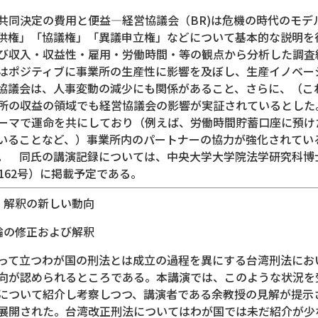
共同決定の費用と便益―経営協議会（BR)は危機の時代のモデ
供権」「協議権」「異議申立権」などについて基本的な説明を
び収入・収益性・雇用・労働時間・等の観点から分析した調査
はポジティブに事業所の生産性に影響を及ぼし、生産イノベー
協議会は、人事変動の減少にも関係があること、さらに、（こ
所の収益の領域でも経営協議会の影響が実証されているとした
ーマで運命を共にしており（例えば、労働時間貯蓄口座に預け
いることなど、）事業所内のパートナーの協力が強化されてい
。 同氏の講演記録については、中央大学大学院法学研究科博
162号）に掲載予定である。
・解釈の新しい動向
の修正および解釈
って立つわが国の刑法とは成立の過程を異にする台湾刑法にお
向が認められるところである。本講演では、このような状況を
について紹介し考察しつつ、講演者である余教授の見解が提示
展開された。台湾改正刑法についてはわが国では未だ紹介が少