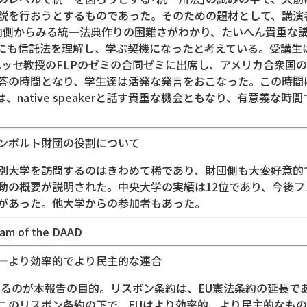
説を行おうとするものであった。そのための題材として、講演
内側からみる統一法典作りの困難さがわかり、たいへん貴重な
にも信託法を理解し、学ぶ契機になったと考えている。受講生は
とヘッセ教授のFLPのゼミの合同ゼミに出席し、アメリカ合衆国のLa
答の時間となり、学生達は活発な発言をおこなった。この時間
native speakerと話す貴重な機会ともなり、有意義な時
ンボルト財団の役割について
別大学を訪問するのはきわめて稀であり、財団側も大変好意的
動の概要が説明された。中央大学の実績は12位であり、今後
があった。他大学からの参加者もあった。
m of the DAAD
―より効率的でより民主的な連合
するのが本報告の目的。リスボン条約は、EU憲法条約の延長で
このリスボン条約の下で、EUはより効率的、より民主的なも