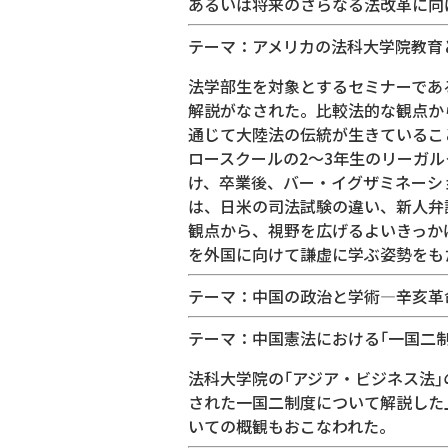
あるいは将来のさらなる法改革に向
テーマ：アメリカの法科大学院教育
法学部生を対象とするセミナーであ
解説がなされた。比較法的な観点か
通じて大陸法の伝統が生きているこ
ロースクールの2～3年生のリーガ
け、卒業後、バー・イグザミネーシ
は、日米の司法試験の違い、新人弁
観点から、視野を広げるよいきっか
を外国に向けて謙虚に学ぶ姿勢をも
テーマ：中国の政治と学術―辛亥革
テーマ：中国憲法における｢一国二
法科大学院の｢アジア・ビジネス法
された一国二制度について解説した
いての概観もおこなわれた。