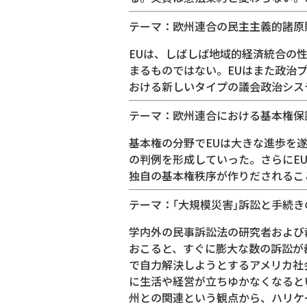
テーマ：欧州連合の民主主義的諸原
EUは、しばしば地域的経済統合の
まるものではない。EUはまた政治
おける新しいタイプの議会政治シス
テーマ：欧州連合における基本権保
基本権の分野でEUは大きな進歩を遂
の判例を形成していった。さらにE
独自の基本権秩序が作りだされるこ
テーマ：｢大規模災害｣訴訟と手続
学内外の民事訴訟法の研究者および
おこると、すぐに膨大な数の訴訟が
で自力解決しようとするアメリカ社
に生活や経営が立ちゆかなくなると
州との関連という観点から、ハリケ