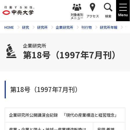
対象者別
Menu
アクセス
検索
メニュー
HOME
研究
研究所
企業研究所
刊行物
研究所年報
第
企業研究所
第18号（1997年7月刊）
第18号（1997年7月刊）
企業研究所公開講演会記録 「現代の産業構造と経営理念」
産業・企業と国土・地域—産業構造転換は
奥田 義雄