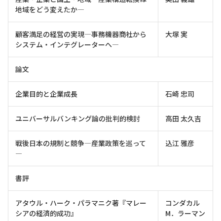
地域をどう変えたか—
顧客満足の経営の実現—事務機器商社から
大塚 実
システム・インテグレーターへ—
論文
企業目的と企業成長
石崎 忠司
ユニバーサルバンキング論の批判的検討
高田 太久吉
戦後日本の規制と競争—産業政策を巡って
込江 雅彦
—
書評
アタウル・ハーク・パラマニク著『マレー
コンダカル
シアの経済的成功』
M．ラーマン