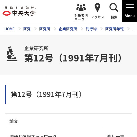
対象者別
Menu
アクセス
検索
メニュー
HOME
研究
研究所
企業研究所
刊行物
研究所年報
第
企業研究所
第12号（1991年7月刊）
第12号（1991年7月刊）
論文
流通と情報ネットワーク
池上 一志