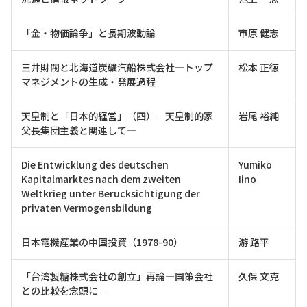
「金・物価論争」と長期波動論
市原 健志
三井財閥と北海道炭礦汽船株式会社—トップ
松本 正徳
マネジメントの生成・発展過程—
天皇制と「日本的経営」（四）—天皇制的家
岩尾 裕純
父長集団主義と関連して—
Die Entwicklung des deutschen
Yumiko
Kapitalmarktes nach dem zweiten
Iino
Weltkrieg unter Berucksichtigung der
privaten Vermogensbildung
日本電機産業の中国投資（1978-90）
游 路平
「台湾製糖株式会社の創立」再論—国策会社
久保 文克
との比較を念頭に—