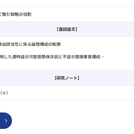
て取引戦略の役割
【査読論文】
事由該当性に係る論理構成の転換
が採用した適時提示可能態勢保存説と不提示間接事実構成―
【研究ノート】
（Ⅲ）