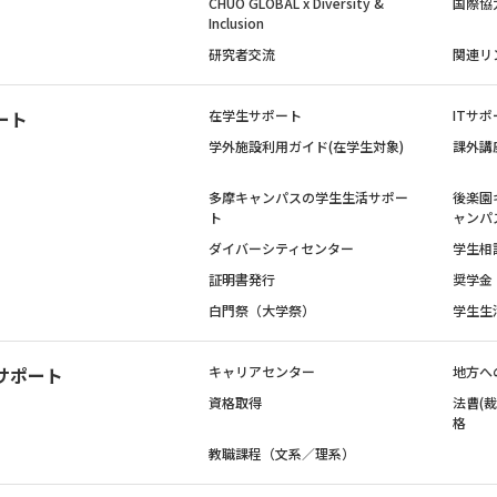
CHUO GLOBAL x Diversity &
国際協
Inclusion
研究者交流
関連リ
ート
在学生サポート
ITサポ
学外施設利用ガイド(在学生対象)
課外講
多摩キャンパスの学生生活サポー
後楽園
ト
ャンパ
ダイバーシティセンター
学生相
証明書発行
奨学金
白門祭（大学祭）
学生生
サポート
キャリアセンター
地方へ
資格取得
法曹(
格
教職課程（文系／理系）