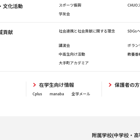
・文化活動
スポーツ振興
CHUO
学友会
域貢献
社会連携と社会貢献に関する理念
SDG
講演会
ボラン
中高生向け活動
教養番
大手町アカデミア
在学生向け情報
保護者の方
Cplus
manaba
全学メール
附属学校(中学校・高