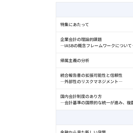
特集にあたって
企業会計の理論的課題
―IASBの概念フレームワークについて
帰属主義の分析
統合報告書の拡張可能性と信頼性
―外部性のリスクマネジメント―
国内会計制度のあり方
―会計基準の国際的な統一が進み、複
金融から見た新しい貨幣