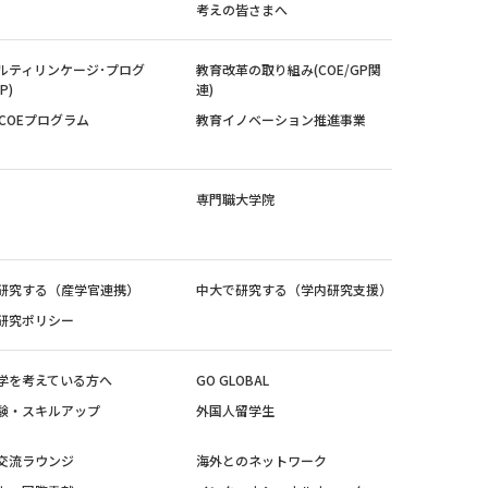
考えの皆さまへ
ルティリンケージ･プログ
教育改革の取り組み(COE/GP関
P)
連)
紀COEプログラム
教育イノベーション推進事業
専門職大学院
研究する（産学官連携）
中大で研究する（学内研究支援）
研究ポリシー
学を考えている方へ
GO GLOBAL
験・スキルアップ
外国人留学生
交流ラウンジ
海外とのネットワーク