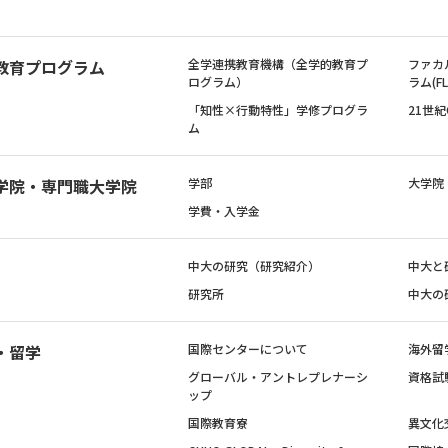
教育プログラム
全学連携教育機構（全学的教育プ
ファカ
ログラム）
ラム(FL
「知性×行動特性」学修プログラ
21世
ム
学院・専門職大学院
学部
大学院
学費・入学金
中大の研究（研究紹介）
中大と
研究所
中大の
・留学
国際センターについて
海外留
グローバル・アントレプレナーシ
資格試
ップ
国際教育寮
異文化