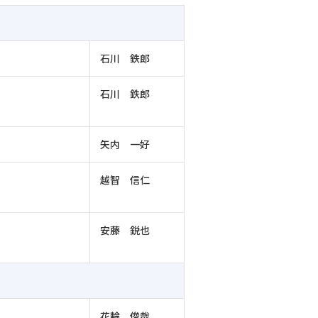
石川 鉄郎
石川 鉄郎
矢内 一好
越智 信仁
安藤 鋭也
花輪 俊哉