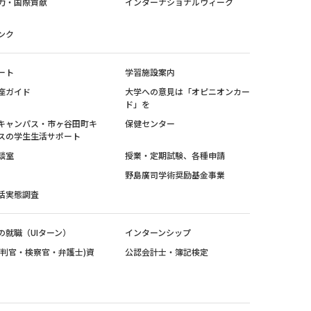
力・国際貢献
インターナショナルウィーク
ンク
ート
学習施設案内
座ガイド
大学への意見は「オピニオンカー
ド」を
キャンパス・市ヶ谷田町キ
保健センター
スの学生生活サポート
談室
授業・定期試験、各種申請
野島廣司学術奨励基金事業
活実態調査
の就職（UIターン）
インターンシップ
裁判官・検察官・弁護士)資
公認会計士・簿記検定