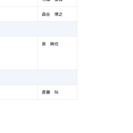
森谷 博之
泉 絢也
斎藤 叫