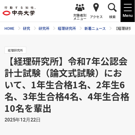
対象者別
Menu
アクセス
検索
メニュー
HOME
研究
研究所
経理研究所
新着ニュース
【経理研究所
経理研究所
【経理研究所】令和7年公認会
計士試験（論文式試験）にお
いて、1年生合格1名、2年生6
名、3年生合格4名、4年生合格
10名を輩出
2025年12月22日