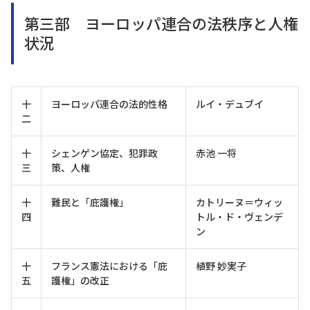
第三部 ヨーロッパ連合の法秩序と人権
状況
十
ヨーロッパ連合の法的性格
ルイ・デュブイ
二
十
シェンゲン協定、犯罪政
赤池 一将
三
策、人権
十
難民と「庇護権」
カトリーヌ＝ウィッ
四
トル・ド・ヴェンデ
ン
十
フランス憲法における「庇
植野 妙実子
五
護権」の改正