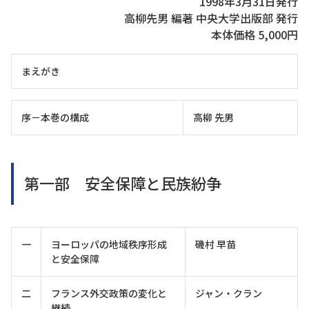
1998年3月31日発行
高柳先男 編著 中央大学出版部 発行
本体価格 5,000円
まえがき
序－本巻の構成
高柳 先男
第一部 安全保障と民族紛争
一
ヨーロッパの地域秩序形成
磯村 早苗
と安全保障
二
フランス外交政策の変化と
ジャン・クラン
継続