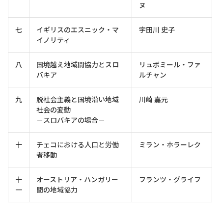
ヌ
七
イギリスのエスニック・マ
宇田川 史子
イノリティ
八
国境越え地域間協力とスロ
リュボミール・ファ
バキア
ルチャン
九
脱社会主義と国境沿い地域
川崎 嘉元
社会の変動
－スロバキアの場合－
十
チェコにおける人口と労働
ミラン・ホラーレク
者移動
十
オーストリア・ハンガリー
フランツ・グライフ
一
間の地域協力